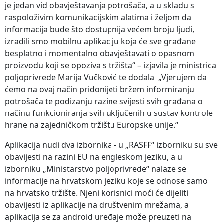
je jedan vid obavještavanja potrošača, a u skladu s
raspoloživim komunikacijskim alatima i željom da
informacija bude što dostupnija većem broju ljudi,
izradili smo mobilnu aplikaciju koja će sve građane
besplatno i momentalno obavještavati o opasnom
proizvodu koji se opoziva s tržišta“ – izjavila je ministrica
poljoprivrede Marija Vučković te dodala „Vjerujem da
ćemo na ovaj način pridonijeti bržem informiranju
potrošača te podizanju razine svijesti svih građana o
načinu funkcioniranja svih uključenih u sustav kontrole
hrane na zajedničkom tržištu Europske unije.“
Aplikacija nudi dva izbornika - u „RASFF“ izborniku su sve
obavijesti na razini EU na engleskom jeziku, a u
izborniku „Ministarstvo poljoprivrede“ nalaze se
informacije na hrvatskom jeziku koje se odnose samo
na hrvatsko tržište. Njeni korisnici moći će dijeliti
obavijesti iz aplikacije na društvenim mrežama, a
aplikacija se za android uređaje može preuzeti na