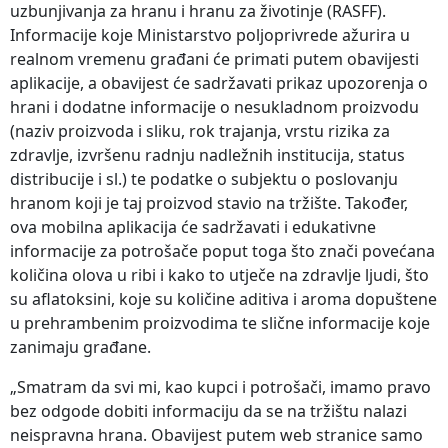
uzbunjivanja za hranu i hranu za životinje (RASFF).
Informacije koje Ministarstvo poljoprivrede ažurira u
realnom vremenu građani će primati putem obavijesti
aplikacije, a obavijest će sadržavati prikaz upozorenja o
hrani i dodatne informacije o nesukladnom proizvodu
(naziv proizvoda i sliku, rok trajanja, vrstu rizika za
zdravlje, izvršenu radnju nadležnih institucija, status
distribucije i sl.) te podatke o subjektu o poslovanju
hranom koji je taj proizvod stavio na tržište. Također,
ova mobilna aplikacija će sadržavati i edukativne
informacije za potrošače poput toga što znači povećana
količina olova u ribi i kako to utječe na zdravlje ljudi, što
su aflatoksini, koje su količine aditiva i aroma dopuštene
u prehrambenim proizvodima te slične informacije koje
zanimaju građane.
„Smatram da svi mi, kao kupci i potrošači, imamo pravo
bez odgode dobiti informaciju da se na tržištu nalazi
neispravna hrana. Obavijest putem web stranice samo