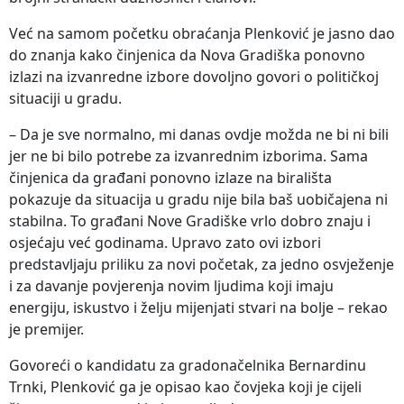
Već na samom početku obraćanja Plenković je jasno dao
do znanja kako činjenica da Nova Gradiška ponovno
izlazi na izvanredne izbore dovoljno govori o političkoj
situaciji u gradu.
– Da je sve normalno, mi danas ovdje možda ne bi ni bili
jer ne bi bilo potrebe za izvanrednim izborima. Sama
činjenica da građani ponovno izlaze na birališta
pokazuje da situacija u gradu nije bila baš uobičajena ni
stabilna. To građani Nove Gradiške vrlo dobro znaju i
osjećaju već godinama. Upravo zato ovi izbori
predstavljaju priliku za novi početak, za jedno osvježenje
i za davanje povjerenja novim ljudima koji imaju
energiju, iskustvo i želju mijenjati stvari na bolje – rekao
je premijer.
Govoreći o kandidatu za gradonačelnika Bernardinu
Trnki, Plenković ga je opisao kao čovjeka koji je cijeli