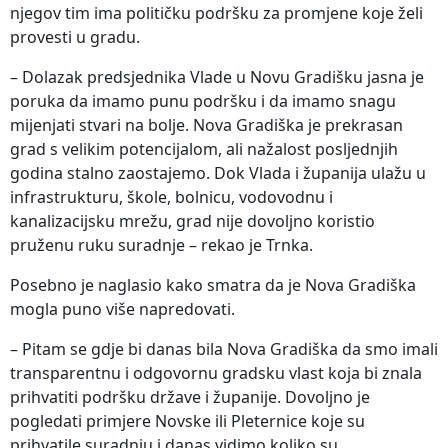
njegov tim ima političku podršku za promjene koje želi
provesti u gradu.
– Dolazak predsjednika Vlade u Novu Gradišku jasna je
poruka da imamo punu podršku i da imamo snagu
mijenjati stvari na bolje. Nova Gradiška je prekrasan
grad s velikim potencijalom, ali nažalost posljednjih
godina stalno zaostajemo. Dok Vlada i županija ulažu u
infrastrukturu, škole, bolnicu, vodovodnu i
kanalizacijsku mrežu, grad nije dovoljno koristio
pruženu ruku suradnje – rekao je Trnka.
Posebno je naglasio kako smatra da je Nova Gradiška
mogla puno više napredovati.
– Pitam se gdje bi danas bila Nova Gradiška da smo imali
transparentnu i odgovornu gradsku vlast koja bi znala
prihvatiti podršku države i županije. Dovoljno je
pogledati primjere Novske ili Pleternice koje su
prihvatile suradnju i danas vidimo koliko su