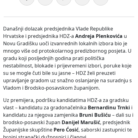
Današnji dolazak predsjednika Vlade Republike
Hrvatske i predsjednika HDZ-a
Andreja Plenkovića
u
Novu Gradišku uoči izvanrednih lokalnih izbora bio je
mnogo više od protokolarnog predizbornog posjeta. U
gradu koji posljednjih godina prati politička
nestabilnost, blokade i prijevremeni izbori, poruke koje
su se mogle čuti bile su jasne – HDZ želi preuzeti
upravljanje gradom uz snažno oslanjanje na suradnju s
Vladom i Brodsko-posavskom županijom.
Uz premijera, podršku kandidatima HDZ-a za gradsku
vlast – kandidatu za gradonačelnika
Bernardinu Trnki
i
kandidatu za njegova zamjenika
Bruni Bušiću
– dali su i
brodsko-posavski župan
Danijel Marušić
, predsjednik
Županijske skupštine
Pero Ćosić
, saborski zastupnici te
brojni stranački dužnosnici i članovi.