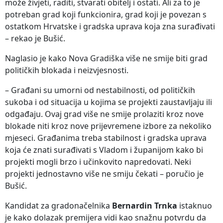
može živjeti, raditi, stvarati obitelj i ostati. Ali za to je
potreban grad koji funkcionira, grad koji je povezan s
ostatkom Hrvatske i gradska uprava koja zna surađivati
– rekao je Bušić.
Naglasio je kako Nova Gradiška više ne smije biti grad
političkih blokada i neizvjesnosti.
– Građani su umorni od nestabilnosti, od političkih
sukoba i od situacija u kojima se projekti zaustavljaju ili
odgađaju. Ovaj grad više ne smije prolaziti kroz nove
blokade niti kroz nove prijevremene izbore za nekoliko
mjeseci. Građanima treba stabilnost i gradska uprava
koja će znati surađivati s Vladom i županijom kako bi
projekti mogli brzo i učinkovito napredovati. Neki
projekti jednostavno više ne smiju čekati – poručio je
Bušić.
Kandidat za gradonačelnika
Bernardin Trnka
istaknuo
je kako dolazak premijera vidi kao snažnu potvrdu da