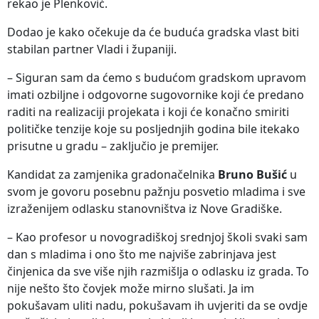
rekao je Plenković.
Dodao je kako očekuje da će buduća gradska vlast biti
stabilan partner Vladi i županiji.
– Siguran sam da ćemo s budućom gradskom upravom
imati ozbiljne i odgovorne sugovornike koji će predano
raditi na realizaciji projekata i koji će konačno smiriti
političke tenzije koje su posljednjih godina bile itekako
prisutne u gradu – zaključio je premijer.
Kandidat za zamjenika gradonačelnika
Bruno Bušić
u
svom je govoru posebnu pažnju posvetio mladima i sve
izraženijem odlasku stanovništva iz Nove Gradiške.
– Kao profesor u novogradiškoj srednjoj školi svaki sam
dan s mladima i ono što me najviše zabrinjava jest
činjenica da sve više njih razmišlja o odlasku iz grada. To
nije nešto što čovjek može mirno slušati. Ja im
pokušavam uliti nadu, pokušavam ih uvjeriti da se ovdje