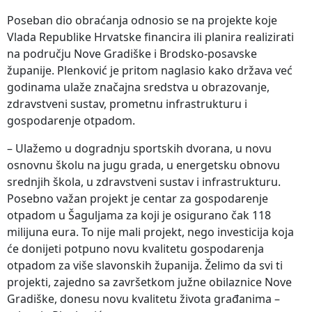
Poseban dio obraćanja odnosio se na projekte koje
Vlada Republike Hrvatske financira ili planira realizirati
na području Nove Gradiške i Brodsko-posavske
županije. Plenković je pritom naglasio kako država već
godinama ulaže značajna sredstva u obrazovanje,
zdravstveni sustav, prometnu infrastrukturu i
gospodarenje otpadom.
– Ulažemo u dogradnju sportskih dvorana, u novu
osnovnu školu na jugu grada, u energetsku obnovu
srednjih škola, u zdravstveni sustav i infrastrukturu.
Posebno važan projekt je centar za gospodarenje
otpadom u Šaguljama za koji je osigurano čak 118
milijuna eura. To nije mali projekt, nego investicija koja
će donijeti potpuno novu kvalitetu gospodarenja
otpadom za više slavonskih županija. Želimo da svi ti
projekti, zajedno sa završetkom južne obilaznice Nove
Gradiške, donesu novu kvalitetu života građanima –