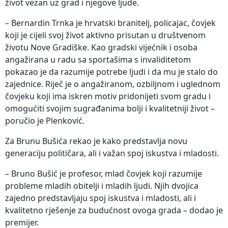
život vezan uz grad i njegove ljude.
– Bernardin Trnka je hrvatski branitelj, policajac, čovjek
koji je cijeli svoj život aktivno prisutan u društvenom
životu Nove Gradiške. Kao gradski vijećnik i osoba
angažirana u radu sa sportašima s invaliditetom
pokazao je da razumije potrebe ljudi i da mu je stalo do
zajednice. Riječ je o angažiranom, ozbiljnom i uglednom
čovjeku koji ima iskren motiv pridonijeti svom gradu i
omogućiti svojim sugrađanima bolji i kvalitetniji život –
poručio je Plenković.
Za Brunu Bušića rekao je kako predstavlja novu
generaciju političara, ali i važan spoj iskustva i mladosti.
– Bruno Bušić je profesor, mlad čovjek koji razumije
probleme mladih obitelji i mladih ljudi. Njih dvojica
zajedno predstavljaju spoj iskustva i mladosti, ali i
kvalitetno rješenje za budućnost ovoga grada – dodao je
premijer.