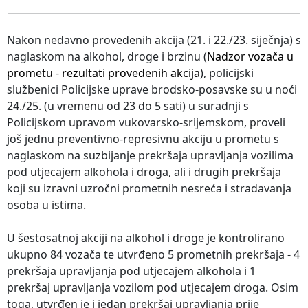
Nakon nedavno provedenih akcija (21. i 22./23. siječnja) s
naglaskom na alkohol, droge i brzinu (
Nadzor vozača u
prometu - rezultati provedenih akcija
), policijski
službenici Policijske uprave brodsko-posavske su u noći
24./25. (u vremenu od 23 do 5 sati) u suradnji s
Policijskom upravom vukovarsko-srijemskom, proveli
još jednu preventivno-represivnu akciju u prometu s
naglaskom na suzbijanje prekršaja upravljanja vozilima
pod utjecajem alkohola i droga, ali i drugih prekršaja
koji su izravni uzročni prometnih nesreća i stradavanja
osoba u istima.
U šestosatnoj akciji na alkohol i droge je kontrolirano
ukupno 84 vozača te utvrđeno 5 prometnih prekršaja - 4
prekršaja upravljanja pod utjecajem alkohola i 1
prekršaj upravljanja vozilom pod utjecajem droga. Osim
toga, utvrđen je i jedan prekršaj upravljanja prije