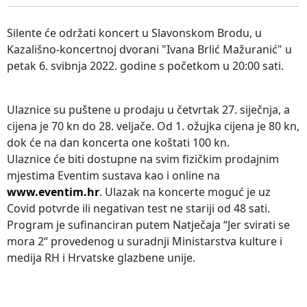
Silente će održati koncert u Slavonskom Brodu, u
Kazališno-koncertnoj dvorani "Ivana Brlić Mažuranić" u
petak 6. svibnja 2022. godine s početkom u 20:00 sati.
Ulaznice su puštene u prodaju u četvrtak 27. siječnja, a
cijena je 70 kn do 28. veljače. Od 1. ožujka cijena je 80 kn,
dok će na dan koncerta one koštati 100 kn.
Ulaznice će biti dostupne na svim fizičkim prodajnim
mjestima Eventim sustava kao i online na
www.eventim.hr
. Ulazak na koncerte moguć je uz
Covid potvrde ili negativan test ne stariji od 48 sati.
Program je sufinanciran putem Natječaja “Jer svirati se
mora 2“ provedenog u suradnji Ministarstva kulture i
medija RH i Hrvatske glazbene unije.