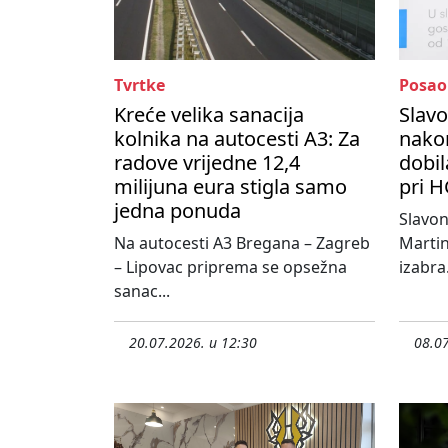
Tvrtke
Posao
Kreće velika sanacija
Slavo
kolnika na autocesti A3: Za
nako
radove vrijedne 12,4
dobil
milijuna eura stigla samo
pri H
jedna ponuda
Slavo
Na autocesti A3 Bregana – Zagreb
Martin
– Lipovac priprema se opsežna
izabra.
sanac...
20.07.2026. u 12:30
08.07