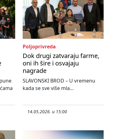
Poljoprivreda
Dok drugi zatvaraju farme,
e
oni ih šire i osvajaju
nagrade
spune
SLAVONSKI BROD – U vremenu
sućama
kada se sve više mla...
14.05.2026. u 15:00