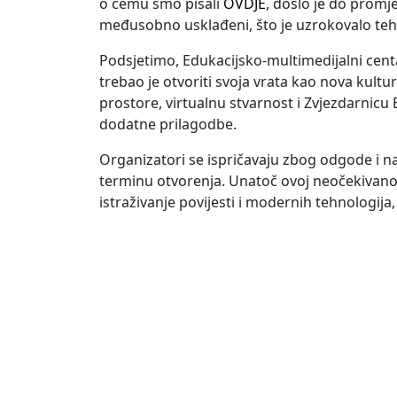
o čemu smo pisali
OVDJE
, došlo je do promj
međusobno usklađeni, što je uzrokovalo tehn
Podsjetimo, Edukacijsko-multimedijalni cen
trebao je otvoriti svoja vrata kao nova kultu
prostore, virtualnu stvarnost i Zvjezdarnicu B
dodatne prilagodbe.
Organizatori se ispričavaju zbog odgode i n
terminu otvorenja. Unatoč ovoj neočekivanoj
istraživanje povijesti i modernih tehnologija