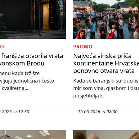
MO
PROMO
franšiza otvorila vrata
Najveća vinska priča
avonskom Brodu
kontinentalne Hrvatsk
ponovno otvara vrata
enu kada tržište
vljuju jednolična i često
Kada se baranjski surduci i
kvalitetna...
mirisom vina, glazbom i ti
posjetitelja k...
.2026. u 12:30
16.05.2026. u 08:00