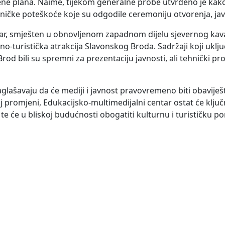
ene plana. Naime, tijekom generalne probe utvrđeno je kako
ičke poteškoće koje su odgodile ceremoniju otvorenja, javl
tar, smješten u obnovljenom zapadnom dijelu sjevernog kava
rno-turistička atrakcija Slavonskog Broda. Sadržaji koji uklj
rod bili su spremni za prezentaciju javnosti, ali tehnički pr
aglašavaju da će mediji i javnost pravovremeno biti obavije
 promjeni, Edukacijsko-multimedijalni centar ostat će klju
, te će u bliskoj budućnosti obogatiti kulturnu i turističku 