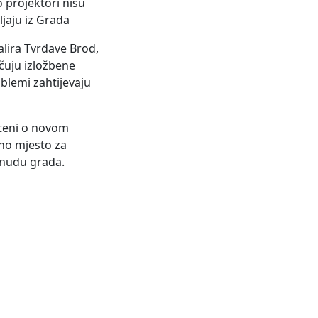
 projektori nisu
jaju iz Grada
lira Tvrđave Brod,
učuju izložbene
oblemi zahtijevaju
šteni o novom
čno mjesto za
ponudu grada.