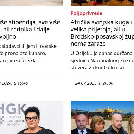
Poljoprivreda
iše stipendija, sve više
Afrička svinjska kuga i 
, ali radnika i dalje
velika prijetnja, ali u
voljno
Brodsko-posavskoj žup
nema zaraze
slodavci diljem Hrvatske
že pronalaze kuhare,
U Osijeku je danas održana
re, vozače, skla...
sjednica Nacionalnog krizn
stožera za kontrolu i su...
.2026. u 15:49
24.07.2026. u 20:00