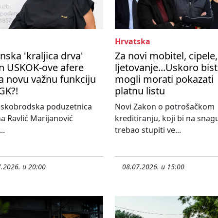
Hrvatska
nska 'kraljica drva'
Za novi mobitel, cipele,
n USKOK-ove afere
ljetovanje...Uskoro bis
a novu važnu funkciju
mogli morati pokazati
GK?!
platnu listu
nskobrodska poduzetnica
Novi Zakon o potrošačkom
a Ravlić Marijanović
kreditiranju, koji bi na snag
..
trebao stupiti ve...
.2026. u 20:00
08.07.2026. u 15:00