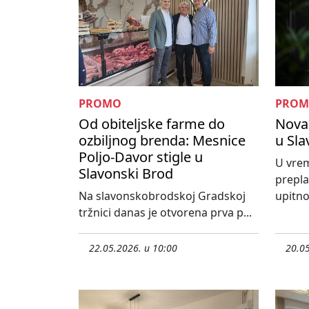
PROMO
PRO
Od obiteljske farme do
Nova 
ozbiljnog brenda: Mesnice
u Sl
Poljo-Davor stigle u
U vrem
Slavonski Brod
prepla
Na slavonskobrodskoj Gradskoj
upitno 
tržnici danas je otvorena prva p...
22.05.2026. u 10:00
20.05