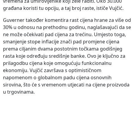
vremena za umirovljenike koji žele raditi. Oko 30.000
građana koristi tu opciju, a taj broj raste, ističe Vujčić.
Guverner također komentira rast cijena hrane za više od
30% u odnosu na prethodnu godinu, naglašavajući da se
ne može očekivati pad cijena za trećinu. Umjesto toga,
smanjenje stope inflacije znači pad promjene cijena
prema ciljanim dvama postotnim točkama godišnjeg
rasta koje određuju središnje banke. Ovo je ključno za
prilagodbu cijena koje omogućuju funkcionalnu
ekonomiju. Vujčić završava s optimističnom
napomenom o globalnom padu cijena osnovnih
sirovina, što će s vremenom utjecati na cijene proizvoda
u trgovinama.