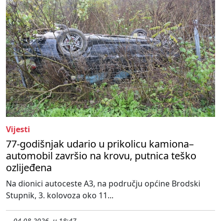
Vijesti
77-godišnjak udario u prikolicu kamiona–
automobil završio na krovu, putnica teško
ozlijeđena
Na dionici autoceste A3, na području općine Brodski
Stupnik, 3. kolovoza oko 11...
04.08.2026. u 18:47