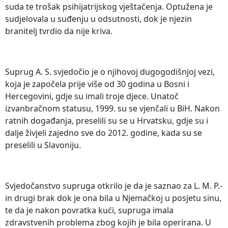
suda te trošak psihijatrijskog vještačenja. Optužena je
sudjelovala u suđenju u odsutnosti, dok je njezin
branitelj tvrdio da nije kriva.
Suprug A. S. svjedočio je o njihovoj dugogodišnjoj vezi,
koja je započela prije više od 30 godina u Bosni i
Hercegovini, gdje su imali troje djece. Unatoč
izvanbračnom statusu, 1999. su se vjenčali u BiH. Nakon
ratnih događanja, preselili su se u Hrvatsku, gdje su i
dalje živjeli zajedno sve do 2012. godine, kada su se
preselili u Slavoniju.
Svjedočanstvo supruga otkrilo je da je saznao za L. M. P.-
in drugi brak dok je ona bila u Njemačkoj u posjetu sinu,
te da je nakon povratka kući, supruga imala
zdravstvenih problema zbog kojih je bila operirana. U