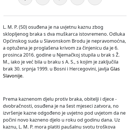
L. M. P. (50) osuđena je na uvjetnu kaznu zbog
sklopljenog braka s dva muškarca istovremeno. Odluka
Općinskog suda u Slavonskom Brodu je nepravomoćna,
a optužena je proglašena krivom za činjenicu da je 6.
prosinca 2016. godine u Njemačkoj stupila u brak s Ž.
M., iako je već bila u braku s A. S., s kojim je zaključila
brak 30. srpnja 1999. u Bosni i Hercegovini, javlja
Glas
Slavonije
.
Prema kaznenom djelu protiv braka, obitelji i djece -
dvobračnosti, osuđena je na šest mjeseci zatvora, no
izvršenje kazne odgođeno je uvjetno pod uvjetom da ne
počini novo kazneno djelo u roku od godinu dana. Uz
kaznu, L. M. P. mora platiti paušalnu svotu troškova