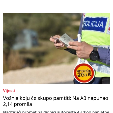
Vijesti
Vožnja koju će skupo pamtiti: Na A3 napuhao
2,14 promila
Nadzirući promet na dionici autoceste A3 (kod naplatne