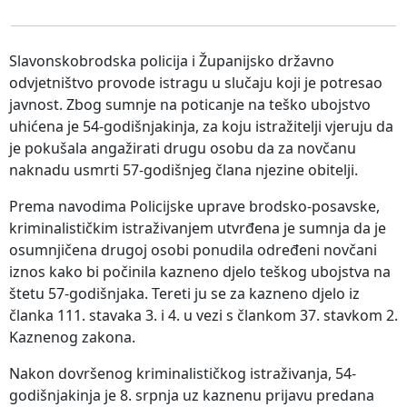
Slavonskobrodska policija i Županijsko državno
odvjetništvo provode istragu u slučaju koji je potresao
javnost. Zbog sumnje na poticanje na teško ubojstvo
uhićena je 54-godišnjakinja, za koju istražitelji vjeruju da
je pokušala angažirati drugu osobu da za novčanu
naknadu usmrti 57-godišnjeg člana njezine obitelji.
Prema navodima Policijske uprave brodsko-posavske,
kriminalističkim istraživanjem utvrđena je sumnja da je
osumnjičena drugoj osobi ponudila određeni novčani
iznos kako bi počinila kazneno djelo teškog ubojstva na
štetu 57-godišnjaka. Tereti ju se za kazneno djelo iz
članka 111. stavaka 3. i 4. u vezi s člankom 37. stavkom 2.
Kaznenog zakona.
Nakon dovršenog kriminalističkog istraživanja, 54-
godišnjakinja je 8. srpnja uz kaznenu prijavu predana