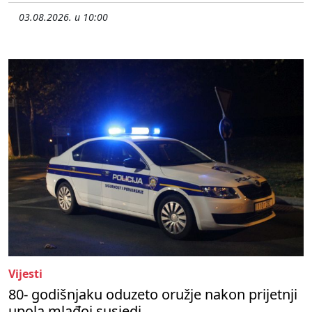
03.08.2026. u 10:00
Vijesti
80- godišnjaku oduzeto oružje nakon prijetnji
upola mlađoj susjedi