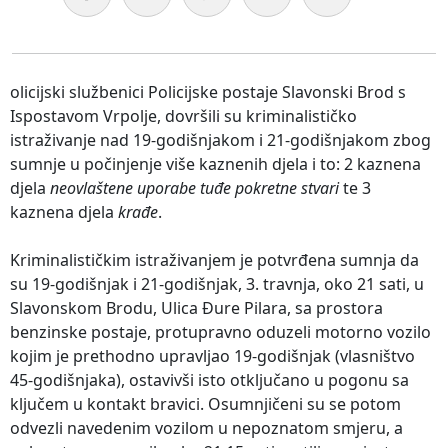
olicijski službenici Policijske postaje Slavonski Brod s
Ispostavom Vrpolje, dovršili su kriminalističko
istraživanje nad 19-godišnjakom i 21-godišnjakom zbog
sumnje u počinjenje više kaznenih djela i to: 2 kaznena
djela
neovlaštene uporabe tuđe pokretne stvari
te 3
kaznena djela
krađe
.
Kriminalističkim istraživanjem je potvrđena sumnja da
su 19-godišnjak i 21-godišnjak, 3. travnja, oko 21 sati, u
Slavonskom Brodu, Ulica Đure Pilara, sa prostora
benzinske postaje, protupravno oduzeli motorno vozilo
kojim je prethodno upravljao 19-godišnjak (vlasništvo
45-godišnjaka), ostavivši isto otključano u pogonu sa
ključem u kontakt bravici. Osumnjičeni su se potom
odvezli navedenim vozilom u nepoznatom smjeru, a