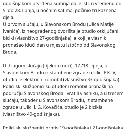
godišnjakom utvrđena sumnja da je isti, u vremenu od
5. do 28. lipnja, u noćnim satima, počinio tri kaznena
djela.
U prvom slučaju, u Slavonskom Brodu (Ulica Matije
Ivanića), iz neograđenog dvorišta je otuđio otključani
bicikl (vlasništvo 27-godišnjaka), a koji je vlasnik
pronašao idući dan u mjestu istočno od Slavonskog
Broda.
U drugom slučaju (tijekom noći), 17./18. lipnja, u
Slavonskom Brodu iz stambene zgrade u Ulici P.K.IV,
otuđio je električni romobil (vlasništvo 33-godišnjaka).
Policijski službenici su otuđeni romobil pronašli na
području Slavonskog Broda i vratili vlasniku, a u trećem
slučaju, također u Slavonskom Brodu, iz stambene
zgrade u Ulici I. G. Kovačića, otuđio je 2 bicikla
(vlasništvo 49-godišnjaka).
Policijski službenici protiv 19-godšnjaka i 21-godišnjaka