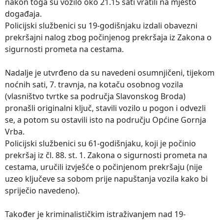
nakon toga su vozilo oko 21.15 sati vratili na mjesto
događaja.
Policijski službenici su 19-godišnjaku izdali obavezni
prekršajni nalog zbog počinjenog prekršaja iz Zakona o
sigurnosti prometa na cestama.
Nadalje je utvrđeno da su navedeni osumnjičeni, tijekom
noćnih sati, 7. travnja, na kotaču osobnog vozila
(vlasništvo tvrtke sa područja Slavonskog Broda)
pronašli originalni ključ, stavili vozilo u pogon i odvezli
se, a potom su ostavili isto na području Općine Gornja
Vrba.
Policijski službenici su 61-godišnjaku, koji je počinio
prekršaj iz čl. 88. st. 1. Zakona o sigurnosti prometa na
cestama, uručili izvješće o počinjenom prekršaju (nije
uzeo ključeve sa sobom prije napuštanja vozila kako bi
spriječio navedeno).
Također je kriminalističkim istraživanjem nad 19-