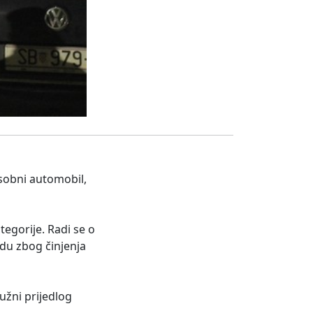
osobni automobil,
egorije. Radi se o
udu zbog činjenja
tužni prijedlog