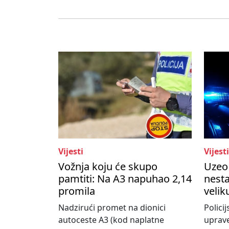
Vijesti
Vijesti
Vožnja koju će skupo
Uzeo 
pamtiti: Na A3 napuhao 2,14
nesta
promila
velik
Nadzirući promet na dionici
Policij
autoceste A3 (kod naplatne
uprave