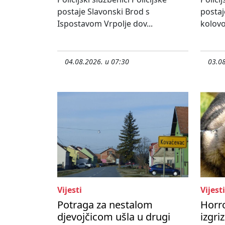
postaje Slavonski Brod s
postaj
Ispostavom Vrpolje dov...
kolovo
04.08.2026. u 07:30
03.08
Vijesti
Vijesti
Potraga za nestalom
Horr
djevojčicom ušla u drugi
izgri