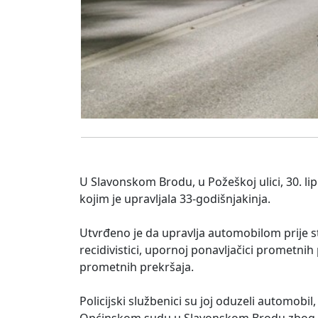
U Slavonskom Brodu, u Požeškoj ulici, 30. li
kojim je upravljala 33-godišnjakinja.
Utvrđeno je da upravlja automobilom prije st
recidivistici, upornoj ponavljačici prometni
prometnih prekršaja.
Policijski službenici su joj oduzeli automobil,