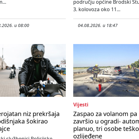
...
području općine Brodski St
3. kolovoza oko 11...
.2026. u 08:00
04.08.2026. u 18:47
Vijesti
rojatan niz prekršaja
Zaspao za volanom pa
dišnjaka šokirao
završio u ogradi- auto
ajce
planuo, tri osobe teško
ozlijeđene
ski službenici Policijske