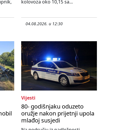
upnik,
kolovoza oko 10,15 sa...
04.08.2026. u 12:30
Vijesti
80- godišnjaku oduzeto
mobil
oružje nakon prijetnji upola
mlađoj susjedi
Na području iz nadležnosti