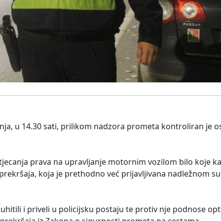
pnja, u 14.30 sati, prilikom nadzora prometa kontroliran je 
jecanja prava na upravljanje motornim vozilom bilo koje kat
h prekršaja, koja je prethodno već prijavljivana nadležnom s
 uhitili i priveli u policijsku postaju te protiv nje podnose op