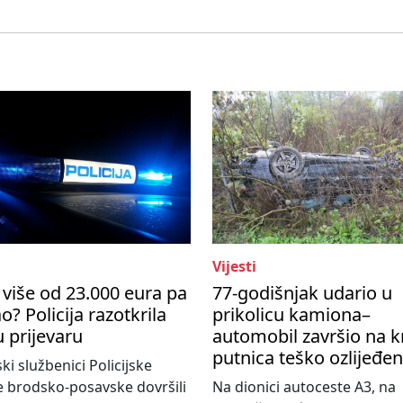
Vijesti
više od 23.000 eura pa
77-godišnjak udario u
o? Policija razotkrila
prikolicu kamiona–
u prijevaru
automobil završio na k
putnica teško ozlijeđe
ski službenici Policijske
 brodsko-posavske dovršili
Na dionici autoceste A3, na