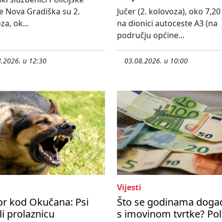
e Nova Gradiška su 2.
Jučer (2. kolovoza), oko 7,20 
za, ok...
na dionici autoceste A3 (na
području općine...
.2026. u 12:30
03.08.2026. u 10:00
Vijesti
or kod Okučana: Psi
Što se godinama doga
zli prolaznicu
s imovinom tvrtke? Poli