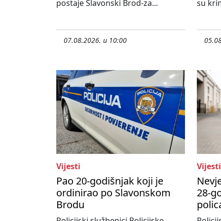
postaje Slavonski Brod-za...
su krim
07.08.2026. u 10:00
05.08
Vijesti
Vijesti
Pao 20-godišnjak koji je
Nevje
ordinirao po Slavonskom
28-go
Brodu
polic
Policijski službenici Policijske
Policij