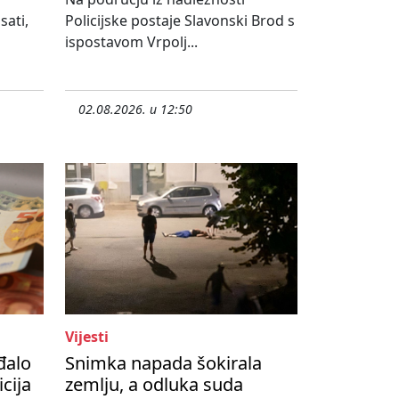
sati,
Policijske postaje Slavonski Brod s
ispostavom Vrpolj...
02.08.2026. u 12:50
Vijesti
đalo
Snimka napada šokirala
cija
zemlju, a odluka suda