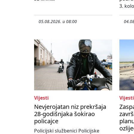
3. kol
05.08.2026. u 08:00
04.08
Vijesti
Vijesti
Nevjerojatan niz prekršaja
Zasp
28-godišnjaka šokirao
završ
policajce
planu
ozlij
Policijski službenici Policijske