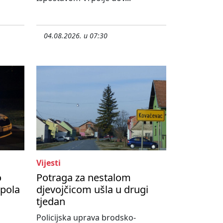
04.08.2026. u 07:30
Vijesti
o
Potraga za nestalom
upola
djevojčicom ušla u drugi
tjedan
Policijska uprava brodsko-