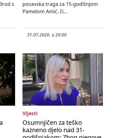
 Brod s
posavska traga za 15-godišnjom
Pamelom Amić, či...
31.07.2026. u 20:00
Vijesti
a
Osumnjičen za teško
kazneno djelo nad 31-
godišnjakom: Zbog njegove