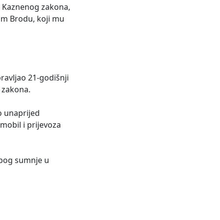
6. Kaznenog zakona,
om Brodu, koji mu
ravljao 21-godišnji
g zakona.
o unaprijed
obil i prijevoza
zbog sumnje u