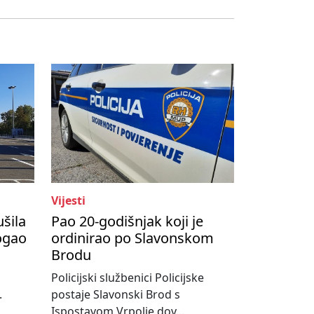
Vijesti
ušila
Pao 20-godišnjak koji je
ogao
ordinirao po Slavonskom
Brodu
Policijski službenici Policijske
.
postaje Slavonski Brod s
Ispostavom Vrpolje dov...