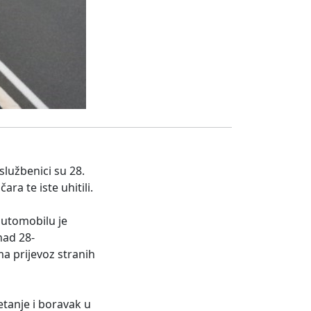
službenici su 28.
ara te iste uhitili.
automobilu je
nad 28-
a prijevoz stranih
tanje i boravak u