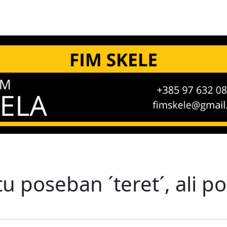
 poseban ´teret´, ali poli