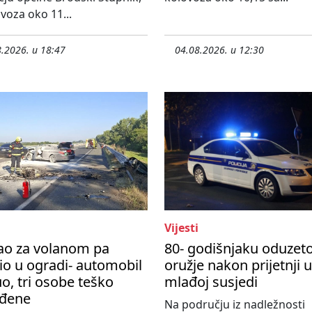
ovoza oko 11...
.2026. u 18:47
04.08.2026. u 12:30
Vijesti
ao za volanom pa
80- godišnjaku oduzet
io u ogradi- automobil
oružje nakon prijetnji 
o, tri osobe teško
mlađoj susjedi
eđene
Na području iz nadležnosti