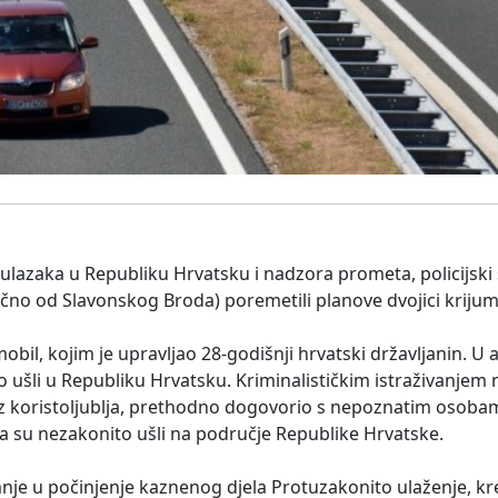
ulazaka u Republiku Hrvatsku i nadzora prometa, policijski 
očno od Slavonskog Broda) poremetili planove dvojici krijumč
bil, kojim je upravljao 28-godišnji hrvatski državljanin. U 
o ušli u Republiku Hrvatsku. Kriminalističkim istraživanjem 
iz koristoljublja, prethodno dogovorio s nepoznatim osobam
da su nezakonito ušli na područje Republike Hrvatske.
je u počinjenje kaznenog djela Protuzakonito ulaženje, kre