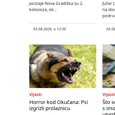
postaje Nova Gradiška su 2.
Jučer (
kolovoza, ok...
na dio
područ
03.08.2026. u 12:30
03.08
Vijesti
Vijesti
Horror kod Okučana: Psi
Što 
izgrizli prolaznicu
s imo
utvrd