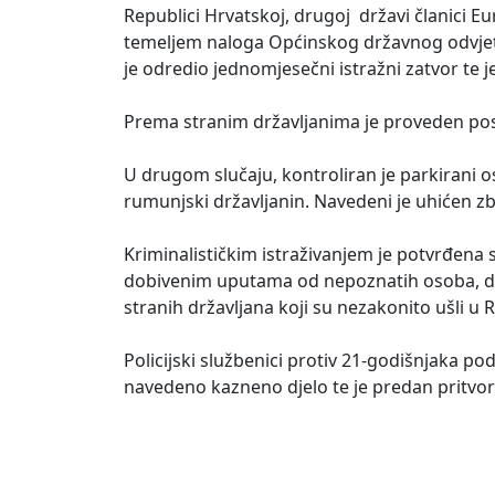
Republici Hrvatskoj, drugoj državi članici E
temeljem naloga Općinskog državnog odvjet
je odredio jednomjesečni istražni zatvor te 
Prema stranim državljanima je proveden p
U drugom slučaju, kontroliran je parkirani 
rumunjski državljanin. Navedeni je uhićen z
Kriminalističkim istraživanjem je potvrđena 
dobivenim uputama od nepoznatih osoba, do
stranih državljana koji su nezakonito ušli u
Policijski službenici protiv 21-godišnjaka
navedeno kazneno djelo te je predan pritvo