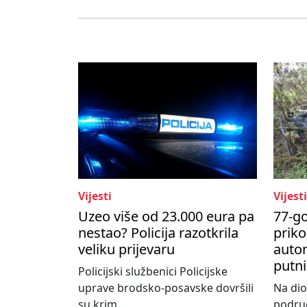
Vijesti
Vijesti
Uzeo više od 23.000 eura pa
77-go
nestao? Policija razotkrila
priko
veliku prijevaru
autom
putni
Policijski službenici Policijske
uprave brodsko-posavske dovršili
Na dio
su krim...
područ