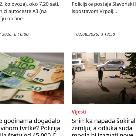
2. kolovoza), oko 7,20 sati,
Policijske postaje Slavonski
nici autoceste A3 (na
ispostavom Vrpolj...
ju općine...
.2026. u 10:00
02.08.2026. u 12:50
Vijesti
se godinama događalo
Snimka napada šokiral
vinom tvrtke? Policija
zemlju, a odluka suda
ila štetu od 45 000 €
mogla bi izazvati nove