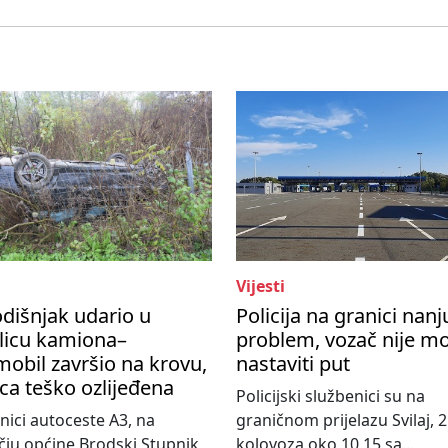
Vijesti
dišnjak udario u
Policija na granici nanj
licu kamiona–
problem, vozač nije m
obil završio na krovu,
nastaviti put
ca teško ozlijeđena
Policijski službenici su na
nici autoceste A3, na
graničnom prijelazu Svilaj, 2
ju općine Brodski Stupnik,
kolovoza oko 10,15 sa...