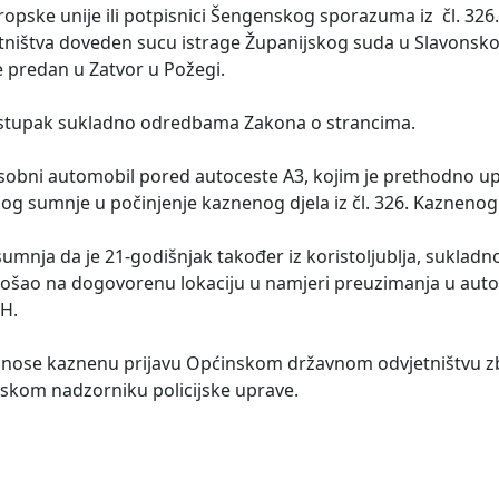
uropske unije ili potpisnici Šengenskog sporazuma iz čl. 32
ništva doveden sucu istrage Županijskog suda u Slavonsk
je predan u Zatvor u Požegi.
ostupak sukladno odredbama Zakona o strancima.
osobni automobil pored autoceste A3, kojim je prethodno up
bog sumnje u počinjenje kaznenog djela iz čl. 326. Kazneno
sumnja da je 21-godišnjak također iz koristoljublja, sukladn
šao na dogovorenu lokaciju u namjeri preuzimanja u autom
 RH.
 podnose kaznenu prijavu Općinskom državnom odvjetništvu 
rskom nadzorniku policijske uprave.