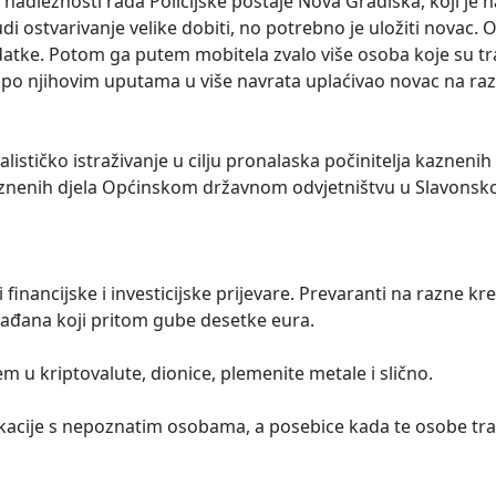
 nadležnosti rada Policijske postaje Nova Gradiška, koji je 
ostvarivanje velike dobiti, no potrebno je uložiti novac. O
tke. Potom ga putem mobitela zvalo više osoba koje su tra
ak po njihovim uputama u više navrata uplaćivao novac na ra
nalističko istraživanje u cilju pronalaska počinitelja kaznenih 
aznenih djela Općinskom državnom odvjetništvu u Slavons
i financijske i investicijske prijevare. Prevaranti na razne k
rađana koji pritom gube desetke eura.
 u kriptovalute, dionice, plemenite metale i slično.
acije s nepoznatim osobama, a posebice kada te osobe tra