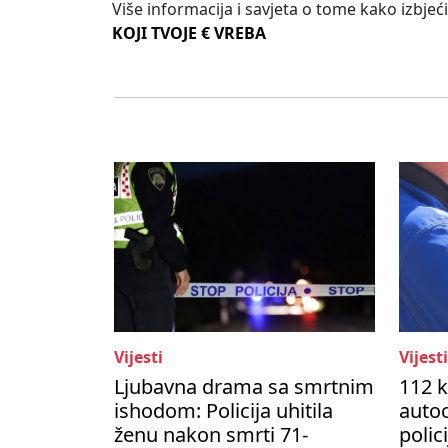
Više informacija i savjeta o tome kako izbjeći
KOJI TVOJE € VREBA
Vijesti
Vijesti
Ljubavna drama sa smrtnim
112 k
ishodom: Policija uhitila
autoc
ženu nakon smrti 71-
polic