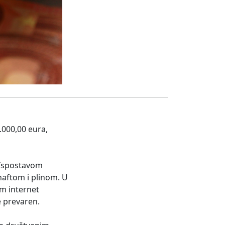
.000,00 eura,
s Ispostavom
naftom i plinom. U
em internet
e prevaren.