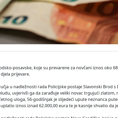
rodsko-posavske, koje su prevarene za novčani iznos oko 68
djela prijevare.
učja u nadležnosti rada Policijske postaje Slavonski Brod 
udu, uvjerivši ga da zarađuje veliki novac trgujući zlatom, 
etnog uloga, 56-godišnjak je slijedeći upute neznanca put
platio iznos iznad 62.000,00 eura te je kasnije shvatio da j