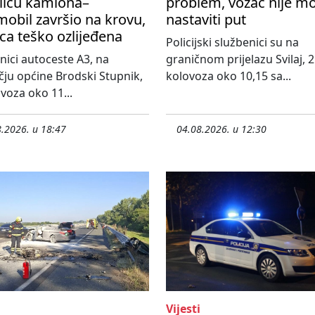
licu kamiona–
problem, vozač nije m
obil završio na krovu,
nastaviti put
ca teško ozlijeđena
Policijski službenici su na
nici autoceste A3, na
graničnom prijelazu Svilaj, 2
ju općine Brodski Stupnik,
kolovoza oko 10,15 sa...
ovoza oko 11...
.2026. u 18:47
04.08.2026. u 12:30
Vijesti