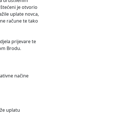
na društvenim
štećeni je otvorio
žile uplate novca,
zne račune te tako
djela prijevare te
kom Brodu.
reativne načine
že uplatu