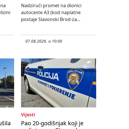
 na
Nadzirući promet na dionici
izini
autoceste A3 (kod naplatne
postaje Slavonski Brod-za...
07.08.2026. u 10:00
Vijesti
ušila
Pao 20-godišnjak koji je