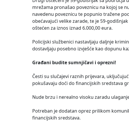
Drugi oštećeni je 59-godišnjak sa područja u
mrežama pronašao poveznicu na kojoj se nudi 
navedenu poveznicu te popunio tražene poda
obećavajući velike zarade, te je 59-godišnj
oštećen za iznos iznad 6.000,00 eura.
Policijski službenici nastavljaju daljnje krimi
dostavljaju posebno izvješće kao dopunu k
Građani budite sumnjičavi i oprezni!
Česti su slučajevi raznih prijevara, uključujuć
pokušavaju doći do financijskih sredstava g
Nude brzu i nerealno visoku zaradu ulaganjem
Potreban je dodatan oprez prilikom komunik
financijskih sredstava.