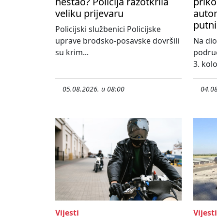
nestao? Policija razotkrila
priko
veliku prijevaru
autom
putni
Policijski službenici Policijske
uprave brodsko-posavske dovršili
Na dio
su krim...
područ
3. kol
05.08.2026. u 08:00
04.08
Vijesti
Vijesti