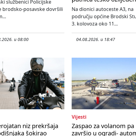
ski službenici Policijske
 brodsko-posavske dovršili
Na dionici autoceste A3, na
...
području općine Brodski St
3. kolovoza oko 11...
.2026. u 08:00
04.08.2026. u 18:47
Vijesti
rojatan niz prekršaja
Zaspao za volanom pa
dišnjaka šokirao
završio u ogradi- auto