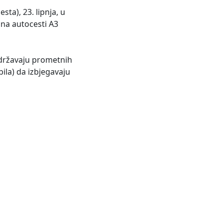
ta), 23. lipnja, u
 na autocesti A3
ridržavaju prometnih
bila) da izbjegavaju