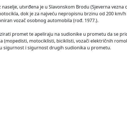
aselje, utvrđena je u Slavonskom Brodu (Sjeverna vezna ces
č motocikla, dok je za najveću nepropisnu brzinu od 200 km/h
kcioniran vozač osobnog automobila (rođ. 1977.).
adzirati promet te apeliraju na sudionike u prometu da se p
(mopedisti, motociklisti, biciklisti, vozači električnih romo
tu sigurnost i sigurnost drugih sudionika u prometu.