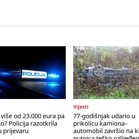
Vijesti
više od 23.000 eura pa
77-godišnjak udario u
o? Policija razotkrila
prikolicu kamiona–
u prijevaru
automobil završio na k
putnica teško ozlijeđe