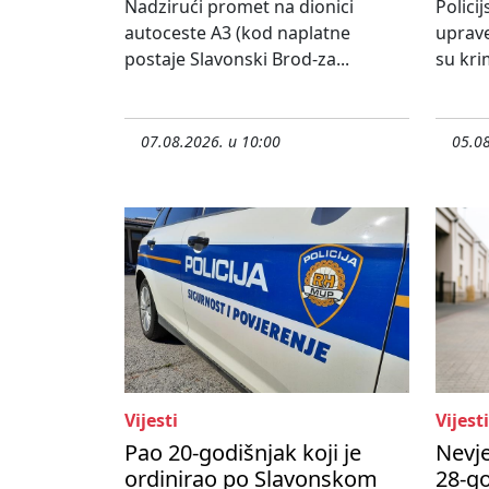
Nadzirući promet na dionici
Policij
autoceste A3 (kod naplatne
uprave
postaje Slavonski Brod-za...
su krim
07.08.2026. u 10:00
05.08
Vijesti
Vijesti
Pao 20-godišnjak koji je
Nevje
ordinirao po Slavonskom
28-go