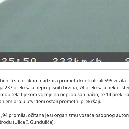
užbenici su prilikom nadzora prometa kontrolirali 595 vozila.
 237 prekršaja nepropisnih brzina, 74 prekršaja nekorište
 mobitela tijekom vožnje na nepropisan način, te 14 prekrša
njem broju utvrđeni ostali prometni prekršaji.
1,94 promila, očitana je u organizmu vozača osobnog automob
Brodu (Ulica I. Gundulića).