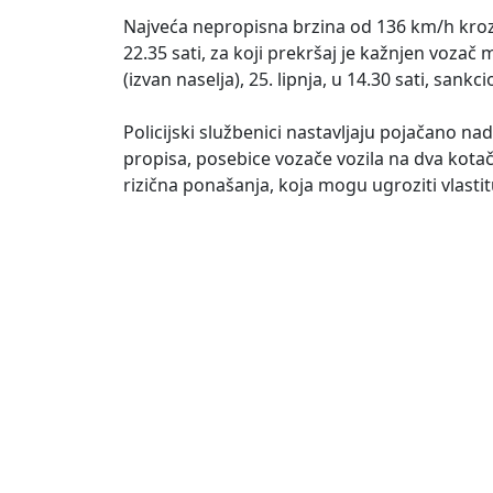
Najveća nepropisna brzina od 136 km/h kroz n
22.35 sati, za koji prekršaj je kažnjen voza
(izvan naselja), 25. lipnja, u 14.30 sati, san
Policijski službenici nastavljaju pojačano n
propisa, posebice vozače vozila na dva kotača 
rizična ponašanja, koja mogu ugroziti vlasti