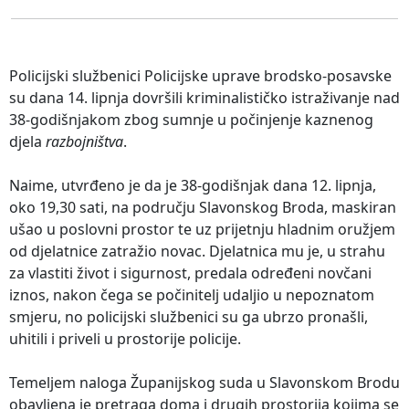
Policijski službenici Policijske uprave brodsko-posavske
su dana 14. lipnja dovršili kriminalističko istraživanje nad
38-godišnjakom zbog sumnje u počinjenje kaznenog
djela
razbojništva
.
Naime, utvrđeno je da je 38-godišnjak dana 12. lipnja,
oko 19,30 sati, na području Slavonskog Broda, maskiran
ušao u poslovni prostor te uz prijetnju hladnim oružjem
od djelatnice zatražio novac. Djelatnica mu je, u strahu
za vlastiti život i sigurnost, predala određeni novčani
iznos, nakon čega se počinitelj udaljio u nepoznatom
smjeru, no policijski službenici su ga ubrzo pronašli,
uhitili i priveli u prostorije policije.
Temeljem naloga Županijskog suda u Slavonskom Brodu
obavljena je pretraga doma i drugih prostorija kojima se