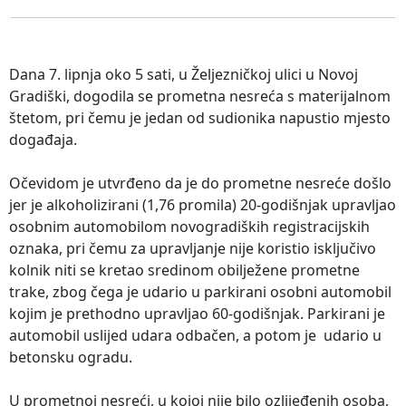
Dana 7. lipnja oko 5 sati, u Željezničkoj ulici u Novoj
Gradiški, dogodila se prometna nesreća s materijalnom
štetom, pri čemu je jedan od sudionika napustio mjesto
događaja.
Očevidom je utvrđeno da je do prometne nesreće došlo
jer je alkoholizirani (1,76 promila) 20-godišnjak upravljao
osobnim automobilom novogradiških registracijskih
oznaka, pri čemu za upravljanje nije koristio isključivo
kolnik niti se kretao sredinom obilježene prometne
trake, zbog čega je udario u parkirani osobni automobil
kojim je prethodno upravljao 60-godišnjak. Parkirani je
automobil uslijed udara odbačen, a potom je udario u
betonsku ogradu.
U prometnoj nesreći, u kojoj nije bilo ozlijeđenih osoba,