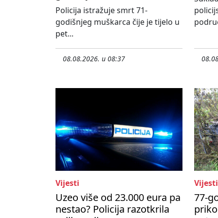
Policija istražuje smrt 71-
policij
godišnjeg muškarca čije je tijelo u
područ
pet...
08.08.2026. u 08:37
08.08
Vijesti
Vijesti
Uzeo više od 23.000 eura pa
77-go
nestao? Policija razotkrila
priko