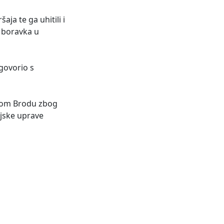
ja te ga uhitili i
i boravka u
ogovorio s
skom Brodu zbog
ijske uprave