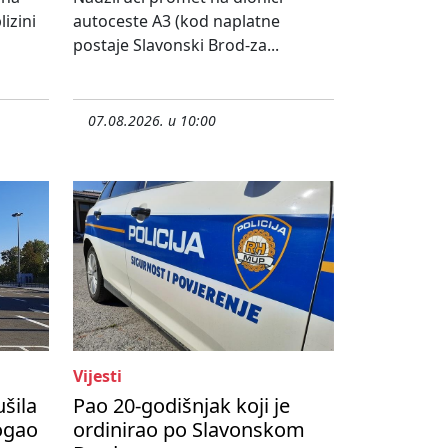
izini
autoceste A3 (kod naplatne
postaje Slavonski Brod-za...
07.08.2026. u 10:00
Vijesti
ušila
Pao 20-godišnjak koji je
ogao
ordinirao po Slavonskom