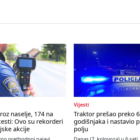
Vijesti
roz naselje, 174 na
Traktor prešao preko 6
esti: Ovo su rekorderi
godišnjaka i nastavio 
ijske akcije
polju
no prethodnoj najavi,
Danas (7. kolovoza) u 6 sati,