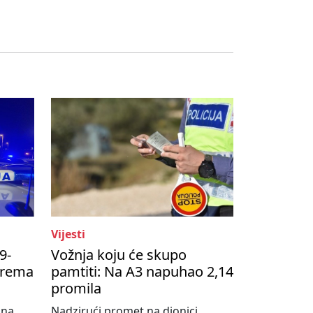
Vijesti
9-
Vožnja koju će skupo
prema
pamtiti: Na A3 napuhao 2,14
promila
 na
Nadzirući promet na dionici