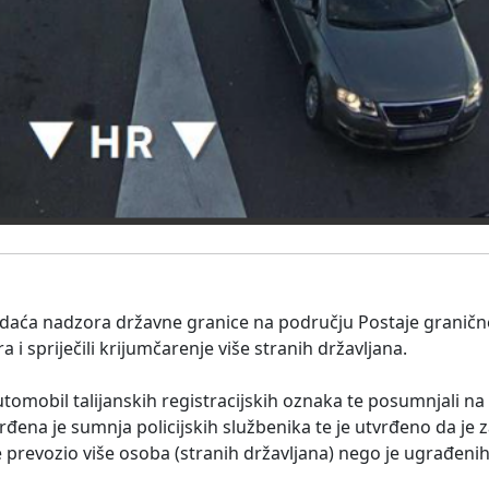
 zadaća nadzora državne granice na području Postaje granične
ra i spriječili krijumčarenje više stranih državljana.
utomobil talijanskih registracijskih oznaka te posumnjali na
rđena je sumnja policijskih službenika te je utvrđeno da je 
u je prevozio više osoba (stranih državljana) nego je ugrađen