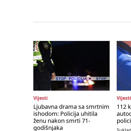
Vijesti
Vijesti
Ljubavna drama sa smrtnim
112 k
ishodom: Policija uhitila
autoc
ženu nakon smrti 71-
polic
godišnjaka
Suklad