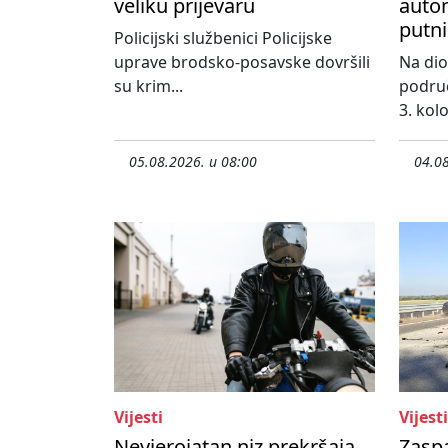
veliku prijevaru
autom
putni
Policijski službenici Policijske
uprave brodsko-posavske dovršili
Na dio
su krim...
područ
3. kol
05.08.2026. u 08:00
04.08
Vijesti
Vijesti
Nevjerojatan niz prekršaja
Zasp