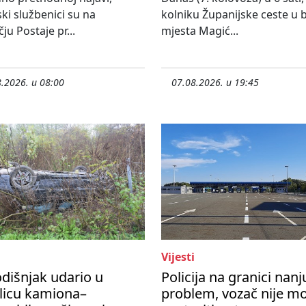
ski službenici su na
kolniku Županijske ceste u bl
ju Postaje pr...
mjesta Magić...
.2026. u 08:00
07.08.2026. u 19:45
Vijesti
dišnjak udario u
Policija na granici nanj
licu kamiona–
problem, vozač nije m