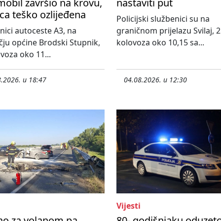
obil završio na krovu,
nastaviti put
ca teško ozlijeđena
Policijski službenici su na
nici autoceste A3, na
graničnom prijelazu Svilaj, 2
ju općine Brodski Stupnik,
kolovoza oko 10,15 sa...
ovoza oko 11...
.2026. u 18:47
04.08.2026. u 12:30
Vijesti
ao za volanom pa
80- godišnjaku oduzet