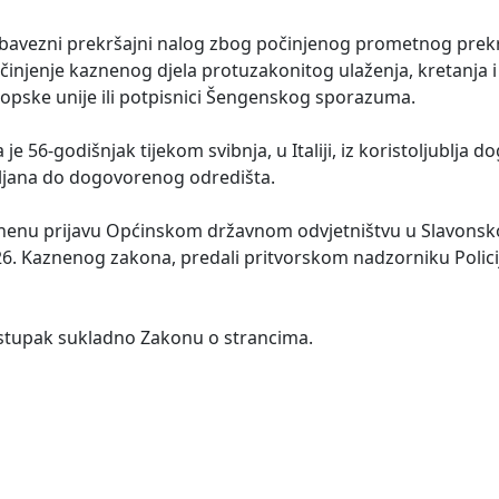
 obavezni prekršajni nalog zbog počinjenog prometnog prekrša
počinjenje kaznenog djela protuzakonitog ulaženja, kretanja 
uropske unije ili potpisnici Šengenskog sporazuma.
je 56-godišnjak tijekom svibnja, u Italiji, iz koristoljublja d
ljana do dogovorenog odredišta.
 kaznenu prijavu Općinskom državnom odvjetništvu u Slavon
326. Kaznenog zakona, predali pritvorskom nadzorniku Polic
stupak sukladno Zakonu o strancima.