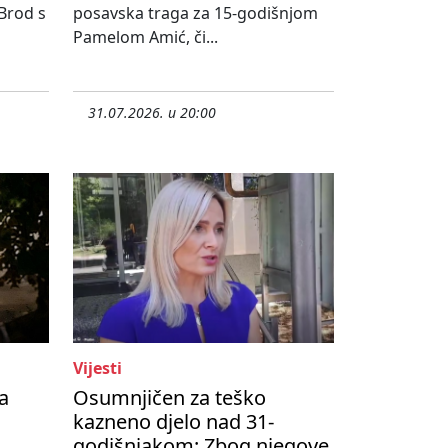
 Brod s
posavska traga za 15-godišnjom
Pamelom Amić, či...
31.07.2026. u 20:00
Vijesti
a
Osumnjičen za teško
kazneno djelo nad 31-
godišnjakom: Zbog njegove