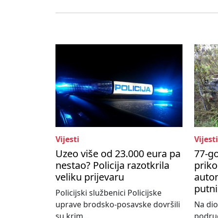
Vijesti
Vijesti
Uzeo više od 23.000 eura pa
77-go
nestao? Policija razotkrila
priko
veliku prijevaru
autom
putni
Policijski službenici Policijske
uprave brodsko-posavske dovršili
Na dio
su krim...
područ