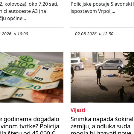
2. kolovoza), oko 7,20 sati,
Policijske postaje Slavonski
nici autoceste A3 (na
ispostavom Vrpolj...
ju općine...
.2026. u 10:00
02.08.2026. u 12:50
Vijesti
se godinama događalo
Snimka napada šokiral
vinom tvrtke? Policija
zemlju, a odluka suda
ila štetu od 45 000 €
mogla bi izazvati nove