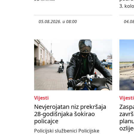
3. kol
05.08.2026. u 08:00
04.08
Vijesti
Vijesti
Nevjerojatan niz prekršaja
Zasp
28-godišnjaka šokirao
završ
policajce
planu
ozlij
Policijski službenici Policijske