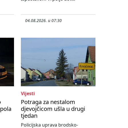
04.08.2026. u 07:30
Vijesti
o
Potraga za nestalom
upola
djevojčicom ušla u drugi
tjedan
Policijska uprava brodsko-