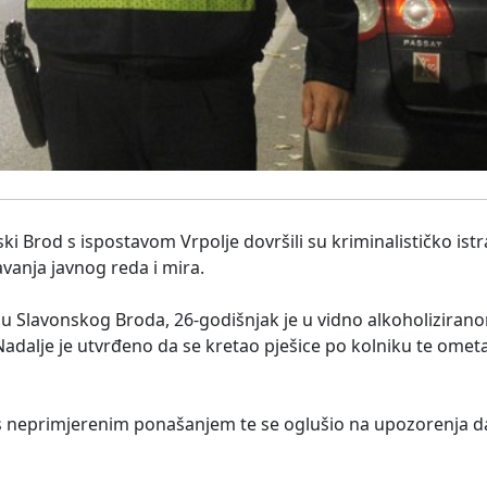
nski Brod s ispostavom Vrpolje dovršili su kriminalističko ist
anja javnog reda i mira.
čju Slavonskog Broda, 26-godišnjak je u vidno alkoholiziran
Nadalje je utvrđeno da se kretao pješice po kolniku te ome
 s neprimjerenim ponašanjem te se oglušio na upozorenja d