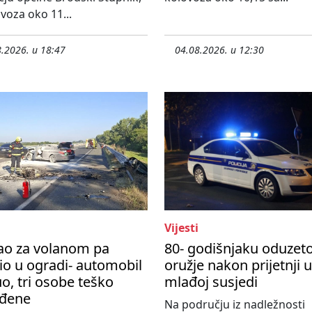
ovoza oko 11...
.2026. u 18:47
04.08.2026. u 12:30
Vijesti
ao za volanom pa
80- godišnjaku oduzet
io u ogradi- automobil
oružje nakon prijetnji 
o, tri osobe teško
mlađoj susjedi
eđene
Na području iz nadležnosti