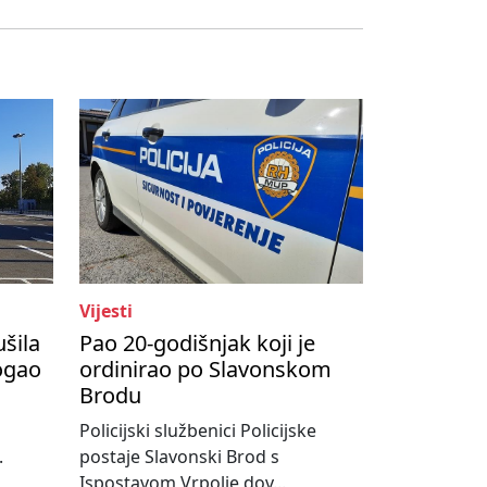
Vijesti
ušila
Pao 20-godišnjak koji je
ogao
ordinirao po Slavonskom
Brodu
Policijski službenici Policijske
.
postaje Slavonski Brod s
Ispostavom Vrpolje dov...