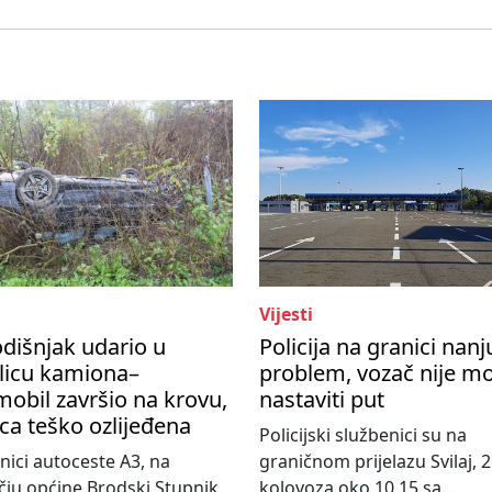
Vijesti
dišnjak udario u
Policija na granici nanj
licu kamiona–
problem, vozač nije m
obil završio na krovu,
nastaviti put
ca teško ozlijeđena
Policijski službenici su na
nici autoceste A3, na
graničnom prijelazu Svilaj, 2
ju općine Brodski Stupnik,
kolovoza oko 10,15 sa...