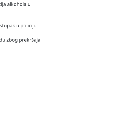
ija alkohola u
stupak u policiji.
odu zbog prekršaja