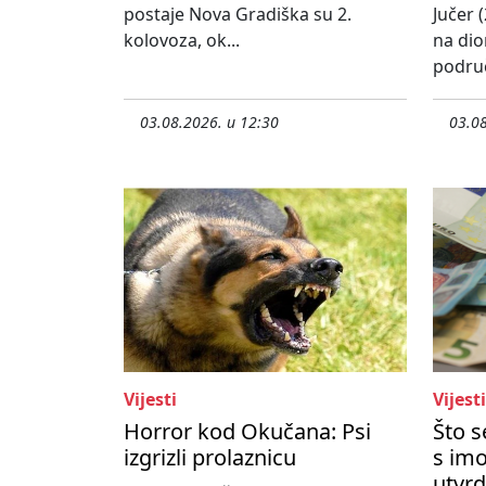
postaje Nova Gradiška su 2.
Jučer (
kolovoza, ok...
na dio
područ
03.08.2026. u 12:30
03.08
Vijesti
Vijesti
Horror kod Okučana: Psi
Što 
izgrizli prolaznicu
s imo
utvrd