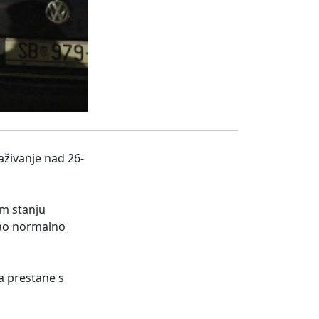
raživanje nad 26-
om stanju
tao normalno
a prestane s