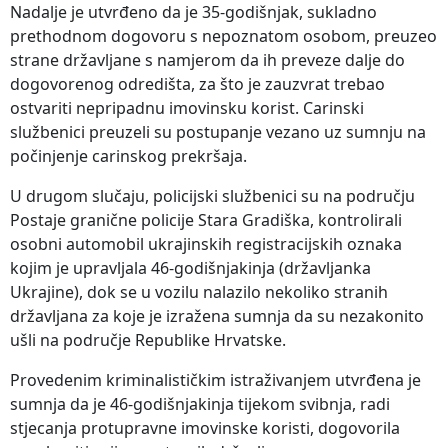
Nadalje je utvrđeno da je 35-godišnjak, sukladno
prethodnom dogovoru s nepoznatom osobom, preuzeo
strane državljane s namjerom da ih preveze dalje do
dogovorenog odredišta, za što je zauzvrat trebao
ostvariti nepripadnu imovinsku korist. Carinski
službenici preuzeli su postupanje vezano uz sumnju na
počinjenje carinskog prekršaja.
U drugom slučaju, policijski službenici su na području
Postaje granične policije Stara Gradiška, kontrolirali
osobni automobil ukrajinskih registracijskih oznaka
kojim je upravljala 46-godišnjakinja (državljanka
Ukrajine), dok se u vozilu nalazilo nekoliko stranih
državljana za koje je izražena sumnja da su nezakonito
ušli na područje Republike Hrvatske.
Provedenim kriminalističkim istraživanjem utvrđena je
sumnja da je 46-godišnjakinja tijekom svibnja, radi
stjecanja protupravne imovinske koristi, dogovorila