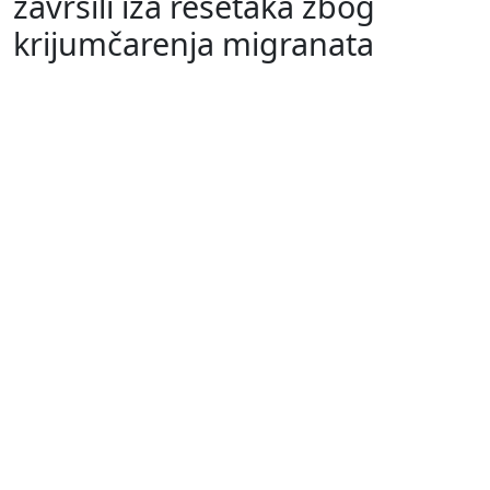
završili iza rešetaka zbog
krijumčarenja migranata