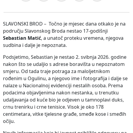
SLAVONSKI BROD – Točno je mjesec dana otkako je na
području Slavonskog Broda nestao 17-godišnji
Sebastian Matić
, a unatoč proteku vremena, njegova
sudbina i dalje je nepoznata.
Podsjetimo, Sebastian je nestao 2. svibnja 2026. godine
nakon što se udaljio s adrese boravišta u nepoznatom
smjeru. Od tada traje potraga za maloljetnikom
rođenim u Ogulinu, a njegovo ime i fotografija i dalje se
nalaze u Nacionalnoj evidenciji nestalih osoba. Prema
podacima objavljenima nakon nestanka, u trenutku
udaljavanja od kuće bio je odjeven u tamnoplavi duks,
crnu trenirku i crne tenisice. Visok je oko 178
centimetara, vitke tjelesne građe, smeđe kose i smeđih
očiju.
Novih informacija koje bi javnost približile odgovoru na