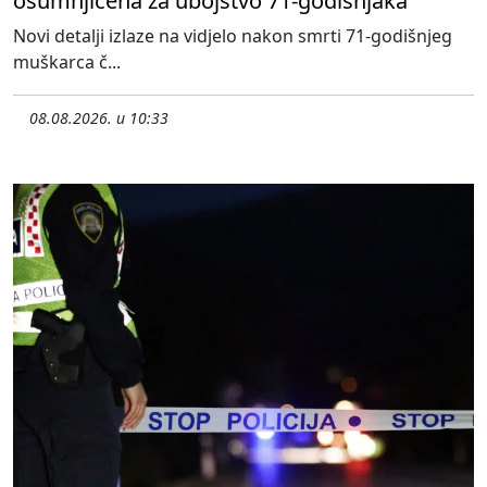
osumnjičena za ubojstvo 71-godišnjaka
Novi detalji izlaze na vidjelo nakon smrti 71-godišnjeg
muškarca č...
08.08.2026. u 10:33