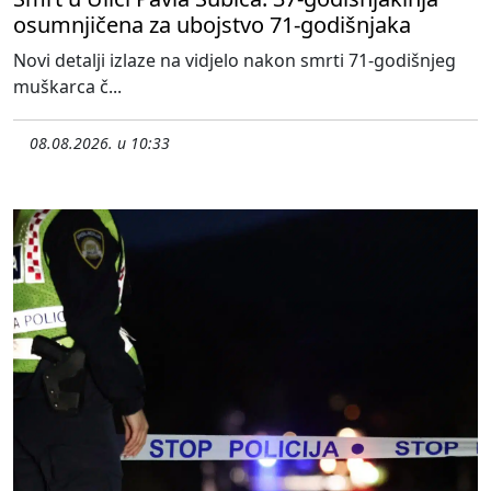
osumnjičena za ubojstvo 71-godišnjaka
Novi detalji izlaze na vidjelo nakon smrti 71-godišnjeg
muškarca č...
08.08.2026. u 10:33