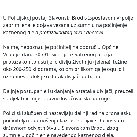
U Policijskoj postaji Slavonski Brod s Ispostavom Vrpolje
zaprimljena je dojava vezana uz sumnju na počinjenje
kaznenog djela
protuzakonitog lova i ribolova
.
Naime, nepoznati je počinitelj na području Općine
Vrpolje, dana 30./31. svibnja, iz vatrenog oružja
protuzakonito ustrijelio divlju životinju (jelena), težine
oko 200-250 kilograma, kojom prilikom ga je ogulio i
uzeo meso, dok je ostatak divljači odbacio.
Daljnje postupanje i uklanjanje ostataka divljači, preuzeli
su djelatnici mjerodavne lovočuvarske udruge.
Policijski službenici nastavljaju daljnji rad na pronalasku
počinitelja i podnošenju kaznene prijave Općinskom
državnom odvjetništvu u Slavonskom Brodu zbog
sumnje u počinjenje navedenog kaznenog djela.