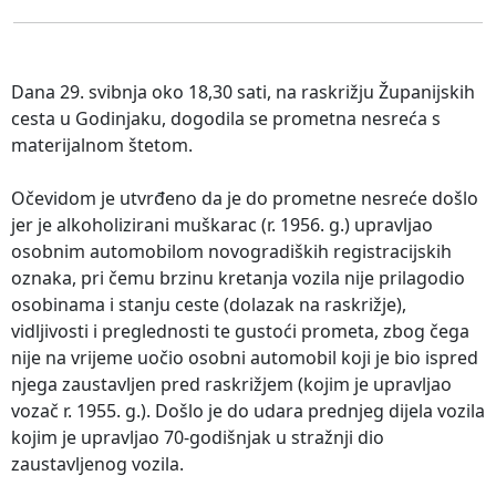
Dana 29. svibnja oko 18,30 sati, na raskrižju Županijskih
cesta u Godinjaku, dogodila se prometna nesreća s
materijalnom štetom.
Očevidom je utvrđeno da je do prometne nesreće došlo
jer je alkoholizirani muškarac (r. 1956. g.) upravljao
osobnim automobilom novogradiških registracijskih
oznaka, pri čemu brzinu kretanja vozila nije prilagodio
osobinama i stanju ceste (dolazak na raskrižje),
vidljivosti i preglednosti te gustoći prometa, zbog čega
nije na vrijeme uočio osobni automobil koji je bio ispred
njega zaustavljen pred raskrižjem (kojim je upravljao
vozač r. 1955. g.). Došlo je do udara prednjeg dijela vozila
kojim je upravljao 70-godišnjak u stražnji dio
zaustavljenog vozila.