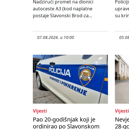
Nadzirući promet na dionici
Policij
autoceste A3 (kod naplatne
uprave
postaje Slavonski Brod-za...
su krim
07.08.2026. u 10:00
05.08
Vijesti
Vijesti
Pao 20-godišnjak koji je
Nevje
ordinirao po Slavonskom
28-go