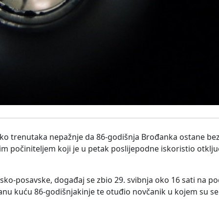
ko trenutaka nepažnje da 86-godišnja Brođanka ostane bez
m počiniteljem koji je u petak poslijepodne iskoristio otklj
ko-posavske, događaj se zbio 29. svibnja oko 16 sati na p
čanu kuću 86-godišnjakinje te otuđio novčanik u kojem su se 