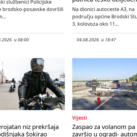
ski službenici Policijske
 brodsko-posavske dovršili
Na dionici autoceste A3, na
...
području općine Brodski St
3. kolovoza oko 11...
.2026. u 08:00
04.08.2026. u 18:47
Vijesti
rojatan niz prekršaja
Zaspao za volanom pa
dišnjaka šokirao
završio u ogradi- auto