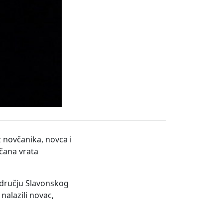
 novčanika, novca i
učana vrata
odručju Slavonskog
nalazili novac,