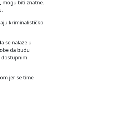
, mogu biti znatne.
u.
aju kriminalističko
da se nalaze u
osobe da budu
o dostupnim
-om jer se time