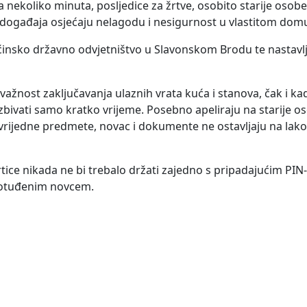
nekoliko minuta, posljedice za žrtve, osobito starije osobe
 događaja osjećaju nelagodu i nesigurnost u vlastitom dom
i Općinsko državno odvjetništvo u Slavonskom Brodu te nastavlj
ažnost zaključavanja ulaznih vrata kuća i stanova, čak i ka
izbivati samo kratko vrijeme. Posebno apeliraju na starije 
ijedne predmete, novac i dokumente ne ostavljaju na lak
ice nikada ne bi trebalo držati zajedno s pripadajućim PIN
e otuđenim novcem.