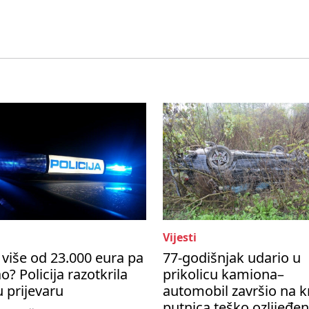
Vijesti
više od 23.000 eura pa
77-godišnjak udario u
o? Policija razotkrila
prikolicu kamiona–
u prijevaru
automobil završio na k
putnica teško ozlijeđe