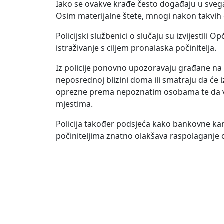
Iako se ovakve krađe često događaju u svega 
Osim materijalne štete, mnogi nakon takvih
Policijski službenici o slučaju su izvijestil
istraživanje s ciljem pronalaska počinitelja.
Iz policije ponovno upozoravaju građane na v
neposrednoj blizini doma ili smatraju da će 
oprezne prema nepoznatim osobama te da vr
mjestima.
Policija također podsjeća kako bankovne kart
počiniteljima znatno olakšava raspolaganj