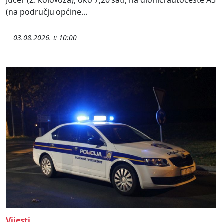
Jučer (2. kolovoza), oko 7,20 sati, na dionici autoceste A3
(na području općine...
03.08.2026. u 10:00
Vijesti