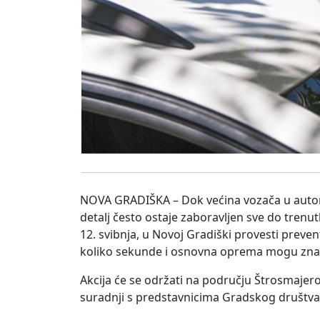
NOVA GRADIŠKA – Dok većina vozača u automob
detalj često ostaje zaboravljen sve do tren
12. svibnja, u Novoj Gradiški provesti preven
koliko sekunde i osnovna oprema mogu znači
Akcija će se održati na području Štrosmajerov
suradnji s predstavnicima Gradskog društva