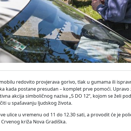
ilu redovito provjerava gorivo, tlak u gumama ili ispravn
utka kada postane presudan – komplet prve pomoći. Upravo z
tivna akcija simboličnog naziva „5 DO 12“, kojom se želi pod
ti u spašavanju ljudskog života.
e ulice u vremenu od 11 do 12.30 sati, a provodit će je polic
 Crvenog križa Nova Gradiška.