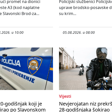
ući promet na dionici
Policijski službenici Policijsk
ste A3 (kod naplatne
uprave brodsko-posavske do
e Slavonski Brod-za...
su krim...
.2026. u 10:00
05.08.2026. u 08:00
Vijesti
0-godišnjak koji je
Nevjerojatan niz prekr
nirao po Slavonskom
28-godišnjaka šokirao