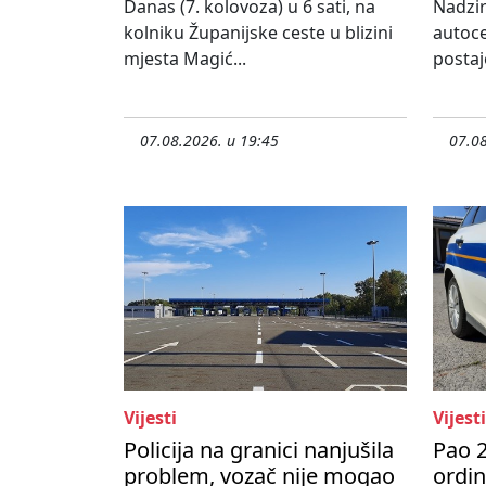
Danas (7. kolovoza) u 6 sati, na
Nadzir
kolniku Županijske ceste u blizini
autoce
mjesta Magić...
postaj
07.08.2026. u 19:45
07.08
Vijesti
Vijesti
Policija na granici nanjušila
Pao 2
problem, vozač nije mogao
ordi