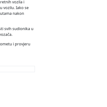
etnih vozila i
 vozilu. Iako se
inutama nakon
ti svih sudionika u
vozača.
rometu i provjeru