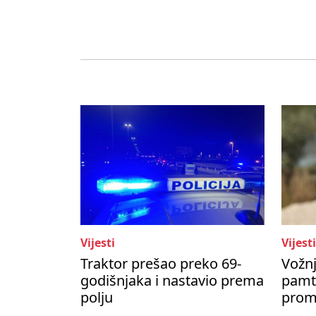
Vijesti
Vijesti
Traktor prešao preko 69-
Vožnj
godišnjaka i nastavio prema
pamti
polju
prom