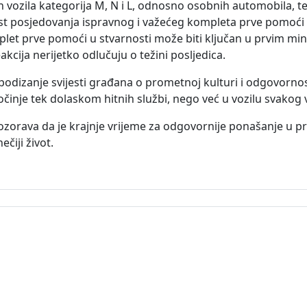
 vozila kategorija M, N i L, odnosno osobnih automobila, ter
st posjedovanja ispravnog i važećeg kompleta prve pomoći u
et prve pomoći u stvarnosti može biti ključan u prvim m
kcija nerijetko odlučuju o težini posljedica.
 podizanje svijesti građana o prometnoj kulturi i odgovornos
očinje tek dolaskom hitnih službi, nego već u vozilu svakog 
ozorava da je krajnje vrijeme za odgovornije ponašanje u p
čiji život.