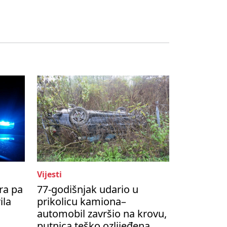
Vijesti
ra pa
77-godišnjak udario u
ila
prikolicu kamiona–
automobil završio na krovu,
putnica teško ozlijeđena