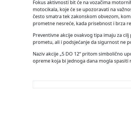
Fokus aktivnosti bit će na vozačima motornih
motocikala, koje će se upozoravati na važno
često smatra tek zakonskom obvezom, kompl
prometne nesreće, kada prisebnost i brza rea
Preventivne akcije ovakvog tipa imaju za cilj
prometu, ali i podsjećanje da sigurnost ne p
Naziv akcije „5 DO 12“ pritom simbolično up
opreme koja bi jednoga dana mogla spasiti ne