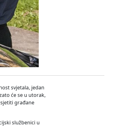
ost svjetala, jedan
ato će se u utorak,
sjetiti građane
ijski službenici u