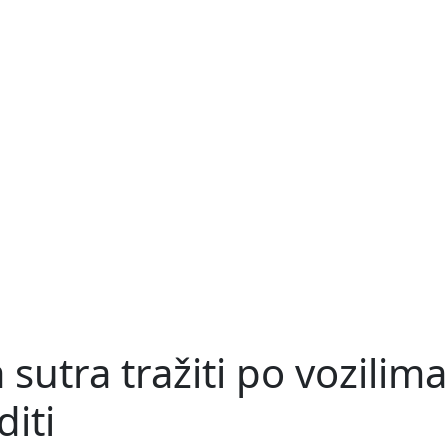
a sutra tražiti po vozil
iti