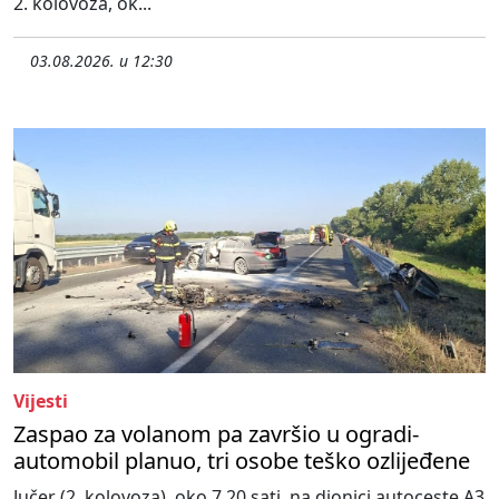
2. kolovoza, ok...
03.08.2026. u 12:30
Vijesti
Zaspao za volanom pa završio u ogradi-
automobil planuo, tri osobe teško ozlijeđene
Jučer (2. kolovoza), oko 7,20 sati, na dionici autoceste A3