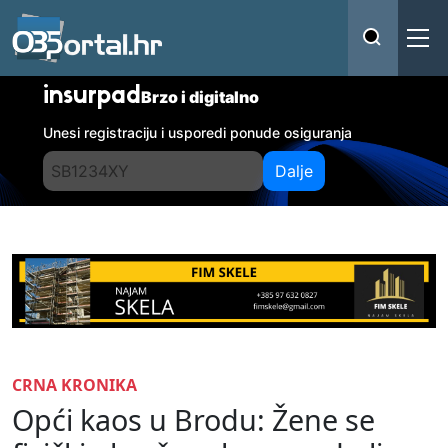
insurpad
Brzo i digitalno
Unesi registraciju i usporedi ponude osiguranja
Dalje
CRNA KRONIKA
Opći kaos u Brodu: Žene se