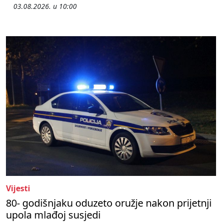
03.08.2026. u 10:00
Vijesti
80- godišnjaku oduzeto oružje nakon prijetnji
upola mlađoj susjedi