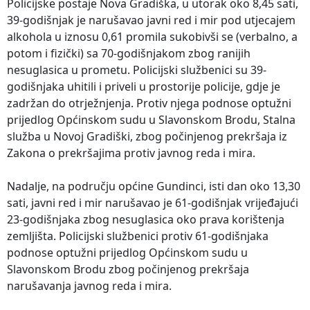
Policijske postaje Nova Gradiška, u utorak oko 8,45 sati,
39-godišnjak je narušavao javni red i mir pod utjecajem
alkohola u iznosu 0,61 promila sukobivši se (verbalno, a
potom i fizički) sa 70-godišnjakom zbog ranijih
nesuglasica u prometu. Policijski službenici su 39-
godišnjaka uhitili i priveli u prostorije policije, gdje je
zadržan do otrježnjenja. Protiv njega podnose optužni
prijedlog Općinskom sudu u Slavonskom Brodu, Stalna
služba u Novoj Gradiški, zbog počinjenog prekršaja iz
Zakona o prekršajima protiv javnog reda i mira.
Nadalje, na području općine Gundinci, isti dan oko 13,30
sati, javni red i mir narušavao je 61-godišnjak vrijeđajući
23-godišnjaka zbog nesuglasica oko prava korištenja
zemljišta. Policijski službenici protiv 61-godišnjaka
podnose optužni prijedlog Općinskom sudu u
Slavonskom Brodu zbog počinjenog prekršaja
narušavanja javnog reda i mira.