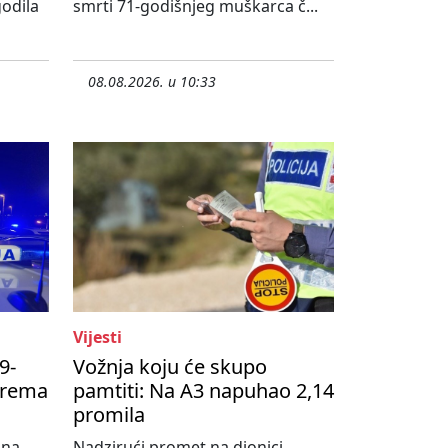
godila
smrti 71-godišnjeg muškarca č...
08.08.2026. u 10:33
Vijesti
9-
Vožnja koju će skupo
prema
pamtiti: Na A3 napuhao 2,14
promila
 na
Nadzirući promet na dionici