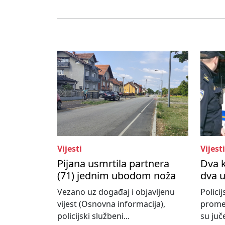
Vijesti
Vijesti
Pijana usmrtila partnera
Dva k
(71) jednim ubodom noža
dva u
Vezano uz događaj i objavljenu
Polici
vijest (Osnovna informacija),
promet
policijski službeni...
su juče