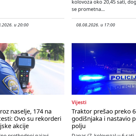
kolovoza oko 20,45 sati, do
se prometna...
.2026. u 20:00
08.08.2026. u 17:00
Vijesti
roz naselje, 174 na
Traktor prešao preko 6
esti: Ovo su rekorderi
godišnjaka i nastavio 
ijske akcije
polju
no prethodnoj najavi,
Danas (7. kolovoza) u 6 sati,