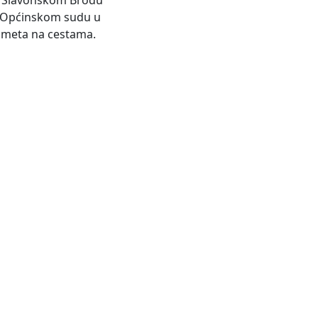
 u Slavonskom Brodu
g Općinskom sudu u
rometa na cestama.