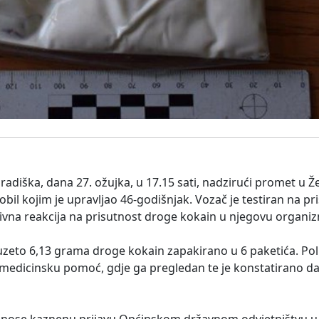
Gradiška, dana 27. ožujka, u 17.15 sati, nadzirući promet u Žel
bil kojim je upravljao 46-godišnjak. Vozač je testiran na pr
ivna reakcija na prisutnost droge kokain u njegovu organi
eto 6,13 grama droge kokain zapakirano u 6 paketića. Polic
tnu medicinsku pomoć, gdje ga pregledan te je konstatirano d