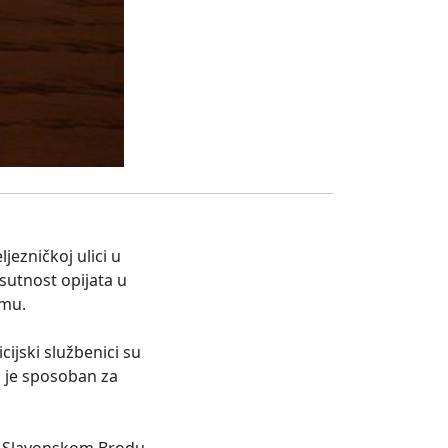
jezničkoj ulici u
isutnost opijata u
zmu.
ijski službenici su
a je sposoban za