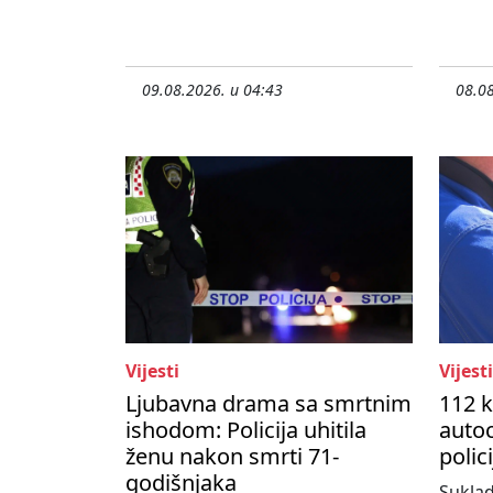
09.08.2026. u 04:43
08.08
Vijesti
Vijesti
Ljubavna drama sa smrtnim
112 k
ishodom: Policija uhitila
autoc
ženu nakon smrti 71-
polic
godišnjaka
Suklad