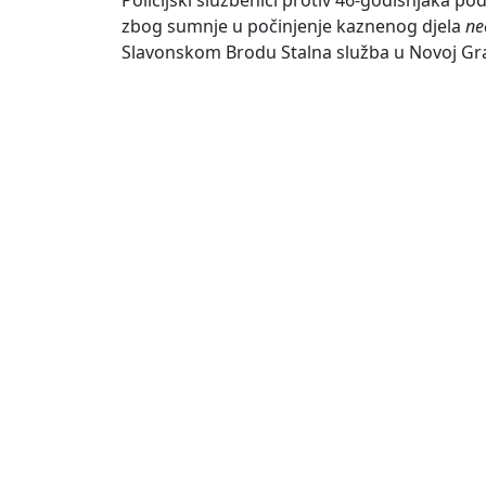
Policijski službenici protiv 46-godišnjaka
zbog sumnje u počinjenje kaznenog djela
neo
Slavonskom Brodu Stalna služba u Novoj Gra