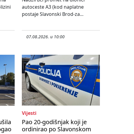
izini
autoceste A3 (kod naplatne
postaje Slavonski Brod-za...
07.08.2026. u 10:00
Vijesti
ušila
Pao 20-godišnjak koji je
ogao
ordinirao po Slavonskom