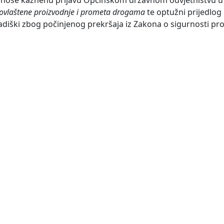
 podnose kaznenu prijavu Općinskom državnom odvjetništvu
vlaštene proizvodnje i prometa drogama
te optužni prijedlo
diški zbog počinjenog prekršaja iz Zakona o sigurnosti p