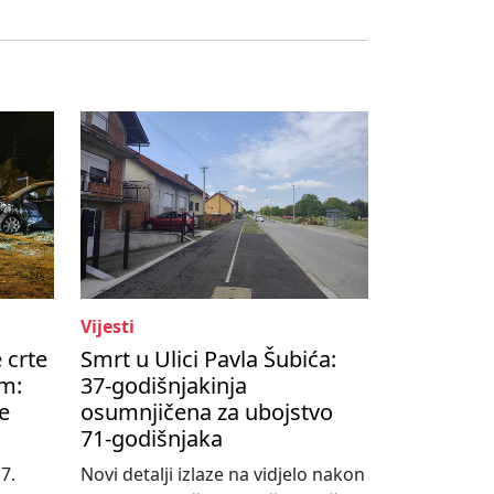
Vijesti
 crte
Smrt u Ulici Pavla Šubića:
om:
37-godišnjakinja
e
osumnjičena za ubojstvo
71-godišnjaka
 7.
Novi detalji izlaze na vidjelo nakon