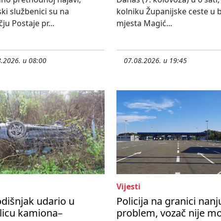
ski službenici su na
kolniku Županijske ceste u bl
ju Postaje pr...
mjesta Magić...
.2026. u 08:00
07.08.2026. u 19:45
Vijesti
dišnjak udario u
Policija na granici nanj
licu kamiona–
problem, vozač nije m