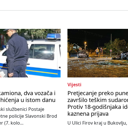
Vijesti
amiona, dva vozača i
Pretjecanje preko pune
hićenja u istom danu
završilo teškim sudar
Protiv 18-godišnjaka id
jski službenici Postaje
kaznena prijava
ne policije Slavonski Brod
r (7. kolo...
U Ulici Firov kraj u Bukovlju,