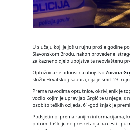
U slučaju koji je još u rujnu prošle godine p
Slavonskom Brodu, nakon provedene istrage p
za kazneno djelo ubojstva te neovlaštenu p
Optužnica se odnosi na ubojstvo
Zorana Gr
službi Hrvatskog sabora, čija je smrt 23. ruj
Prema navodima optužnice, okrivljenik je to
vozilo kojim je upravljao Grgić te u njega, s 
osobito teških ozljeda, 61-godišnjak je pre
Podsjetimo, prema ranijim informacijama, k
potom došlo je do presretanja na cesti i puc