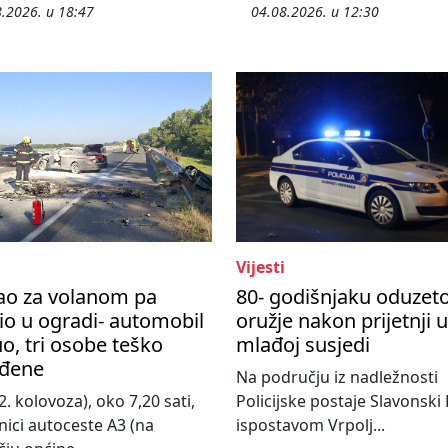
.2026. u 18:47
04.08.2026. u 12:30
Vijesti
ao za volanom pa
80- godišnjaku oduzet
io u ogradi- automobil
oružje nakon prijetnji 
o, tri osobe teško
mlađoj susjedi
eđene
Na području iz nadležnosti
2. kolovoza), oko 7,20 sati,
Policijske postaje Slavonski
nici autoceste A3 (na
ispostavom Vrpolj...