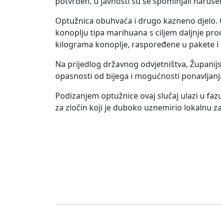
potvrđen, u javnosti su se spominjali naruš
Optužnica obuhvaća i drugo kazneno djelo. O
konoplju tipa marihuana s ciljem daljnje pr
kilograma konoplje, raspoređene u pakete i s
Na prijedlog državnog odvjetništva, Županijs
opasnosti od bijega i mogućnosti ponavljanj
Podizanjem optužnice ovaj slučaj ulazi u faz
za zločin koji je duboko uznemirio lokalnu z