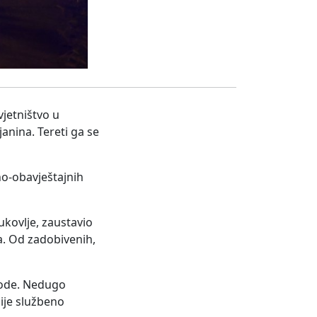
vjetništvo u
anina. Tereti ga se
no-obavještajnih
ukovlje, zaustavio
ja. Od zadobivenih,
vode. Nedugo
nije službeno