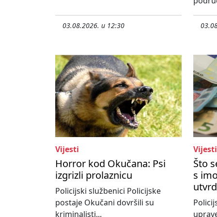
područ
03.08.2026. u 12:30
03.08
Vijesti
Vijesti
Horror kod Okučana: Psi
Što 
izgrizli prolaznicu
s imo
utvrd
Policijski službenici Policijske
postaje Okučani dovršili su
Policij
kriminalisti...
uprave