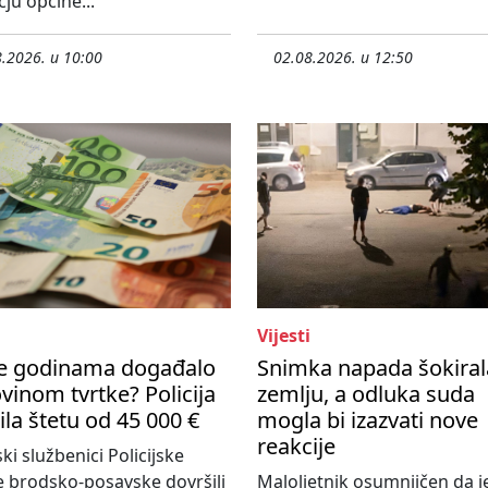
ju općine...
.2026. u 10:00
02.08.2026. u 12:50
Vijesti
se godinama događalo
Snimka napada šokiral
vinom tvrtke? Policija
zemlju, a odluka suda
ila štetu od 45 000 €
mogla bi izazvati nove
reakcije
ski službenici Policijske
 brodsko-posavske dovršili
Maloljetnik osumnjičen da j