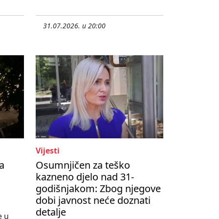
31.07.2026. u 20:00
Vijesti
a
Osumnjičen za teško
kazneno djelo nad 31-
godišnjakom: Zbog njegove
dobi javnost neće doznati
detalje
e u