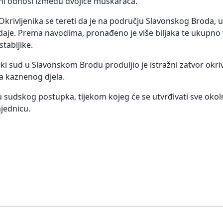
eni odnosi između dvojice muškaraca.
krivljenika se tereti da je na području Slavonskog Broda, u
odaje. Prema navodima, pronađeno je više biljaka te ukupno 
tabljike.
ki sud u Slavonskom Brodu produljio je istražni zatvor okri
a kaznenog djela.
u sudskog postupka, tijekom kojeg će se utvrđivati sve oko
ajednicu.