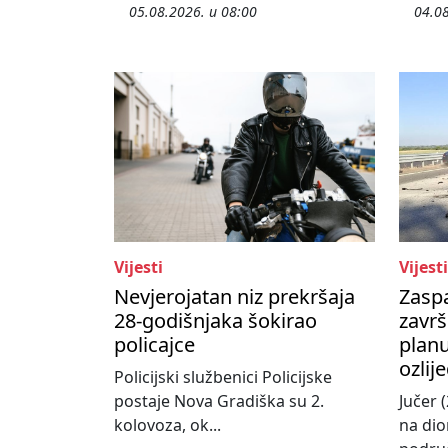
05.08.2026. u 08:00
04.08
Vijesti
Vijesti
Nevjerojatan niz prekršaja
Zasp
28-godišnjaka šokirao
završ
policajce
planu
ozlij
Policijski službenici Policijske
postaje Nova Gradiška su 2.
Jučer (
kolovoza, ok...
na dio