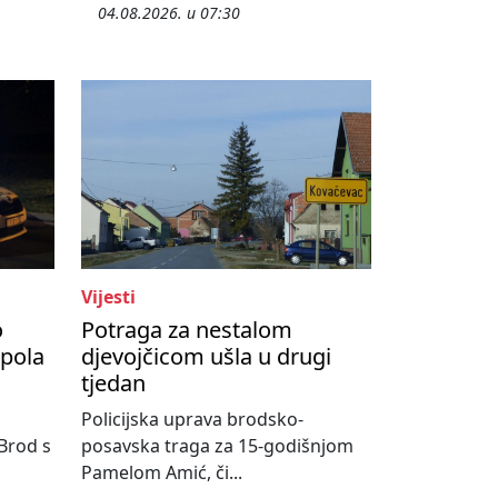
04.08.2026. u 07:30
Vijesti
o
Potraga za nestalom
upola
djevojčicom ušla u drugi
tjedan
Policijska uprava brodsko-
 Brod s
posavska traga za 15-godišnjom
Pamelom Amić, či...