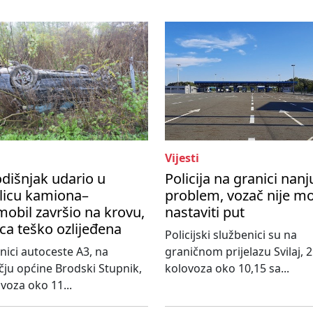
Vijesti
dišnjak udario u
Policija na granici nanj
licu kamiona–
problem, vozač nije m
obil završio na krovu,
nastaviti put
ca teško ozlijeđena
Policijski službenici su na
nici autoceste A3, na
graničnom prijelazu Svilaj, 2
ju općine Brodski Stupnik,
kolovoza oko 10,15 sa...
ovoza oko 11...