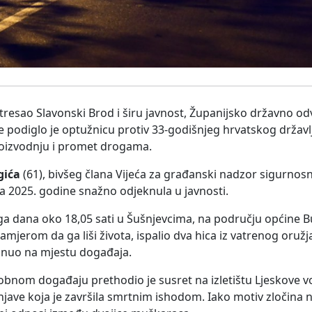
otresao Slavonski Brod i širu javnost, Županijsko državno od
odiglo je optužnicu protiv 33-godišnjeg hrvatskog državlj
roizvodnju i promet drogama.
gića
(61), bivšeg člana Vijeća za građanski nadzor sigurnos
na 2025. godine snažno odjeknula u javnosti.
ga dana oko 18,05 sati u Šušnjevcima, na području općine B
namjerom da ga liši života, ispalio dva hica iz vatrenog oruž
minuo na mjestu događaja.
obnom događaju prethodio je susret na izletištu Ljeskove 
njave koja je završila smrtnim ishodom. Iako motiv zločina 