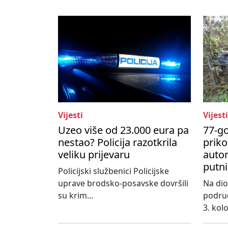
Vijesti
Vijesti
Uzeo više od 23.000 eura pa
77-go
nestao? Policija razotkrila
priko
veliku prijevaru
autom
putni
Policijski službenici Policijske
uprave brodsko-posavske dovršili
Na dio
su krim...
područ
3. kol