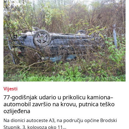
Vijesti
77-godišnjak udario u prikolicu kamiona–
automobil završio na krovu, putnica teško
ozlijeđena
Na dionici autoceste A3, na području općine Brodski
Stupnik, 3. kolovoza oko 11...