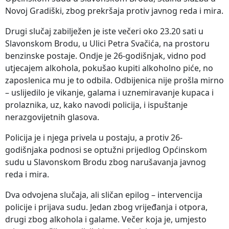
Novoj Gradiški, zbog prekršaja protiv javnog reda i mira.
Drugi slučaj zabilježen je iste večeri oko 23.20 sati u
Slavonskom Brodu, u Ulici Petra Svačića, na prostoru
benzinske postaje. Ondje je 26-godišnjak, vidno pod
utjecajem alkohola, pokušao kupiti alkoholno piće, no
zaposlenica mu je to odbila. Odbijenica nije prošla mirno
– uslijedilo je vikanje, galama i uznemiravanje kupaca i
prolaznika, uz, kako navodi policija, i ispuštanje
nerazgovijetnih glasova.
Policija je i njega privela u postaju, a protiv 26-
godišnjaka podnosi se optužni prijedlog Općinskom
sudu u Slavonskom Brodu zbog narušavanja javnog
reda i mira.
Dva odvojena slučaja, ali sličan epilog – intervencija
policije i prijava sudu. Jedan zbog vrijeđanja i otpora,
drugi zbog alkohola i galame. Večer koja je, umjesto