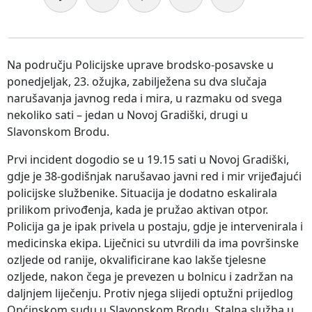
Na području Policijske uprave brodsko-posavske u
ponedjeljak, 23. ožujka, zabilježena su dva slučaja
narušavanja javnog reda i mira, u razmaku od svega
nekoliko sati – jedan u Novoj Gradiški, drugi u
Slavonskom Brodu.
Prvi incident dogodio se u 19.15 sati u Novoj Gradiški,
gdje je 38-godišnjak narušavao javni red i mir vrijeđajući
policijske službenike. Situacija je dodatno eskalirala
prilikom privođenja, kada je pružao aktivan otpor.
Policija ga je ipak privela u postaju, gdje je intervenirala i
medicinska ekipa. Liječnici su utvrdili da ima površinske
ozljede od ranije, okvalificirane kao lakše tjelesne
ozljede, nakon čega je prevezen u bolnicu i zadržan na
daljnjem liječenju. Protiv njega slijedi optužni prijedlog
Općinskom sudu u Slavonskom Brodu, Stalna služba u