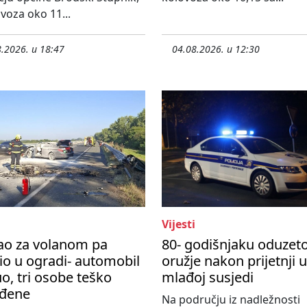
ovoza oko 11...
.2026. u 18:47
04.08.2026. u 12:30
Vijesti
ao za volanom pa
80- godišnjaku oduzet
io u ogradi- automobil
oružje nakon prijetnji 
o, tri osobe teško
mlađoj susjedi
eđene
Na području iz nadležnosti