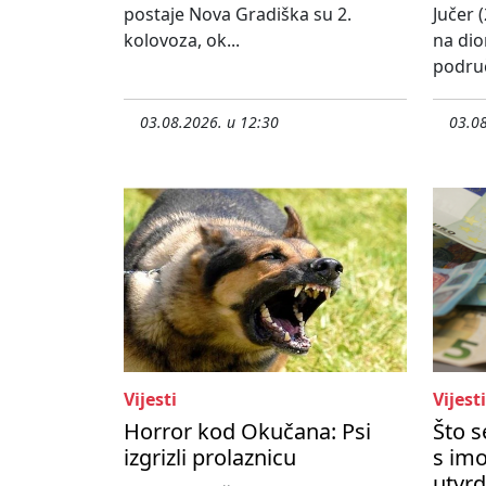
postaje Nova Gradiška su 2.
Jučer (
kolovoza, ok...
na dio
područ
03.08.2026. u 12:30
03.08
Vijesti
Vijesti
Horror kod Okučana: Psi
Što 
izgrizli prolaznicu
s imo
utvrd