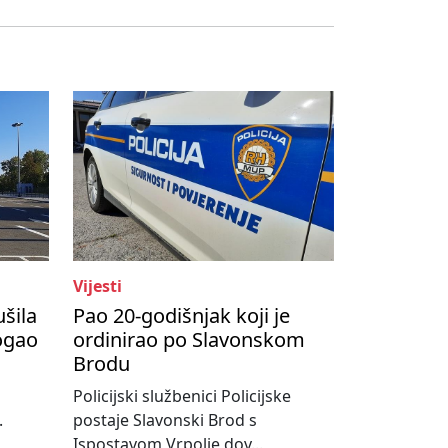
Vijesti
ušila
Pao 20-godišnjak koji je
ogao
ordinirao po Slavonskom
Brodu
Policijski službenici Policijske
.
postaje Slavonski Brod s
Ispostavom Vrpolje dov...