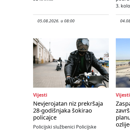
3. kol
05.08.2026. u 08:00
04.08
Vijesti
Vijesti
Nevjerojatan niz prekršaja
Zasp
28-godišnjaka šokirao
završ
policajce
planu
ozlij
Policijski službenici Policijske