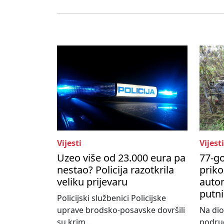
Vijesti
Vijesti
Uzeo više od 23.000 eura pa
77-go
nestao? Policija razotkrila
priko
veliku prijevaru
autom
putni
Policijski službenici Policijske
uprave brodsko-posavske dovršili
Na dio
su krim...
područ