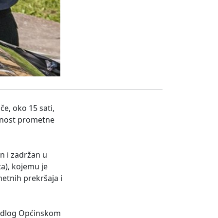
če, oko 15 sati,
janost prometne
n i zadržan u
ta), kojemu je
etnih prekršaja i
ijedlog Općinskom