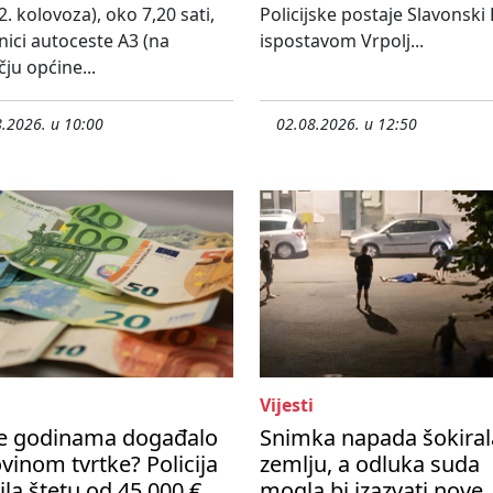
2. kolovoza), oko 7,20 sati,
Policijske postaje Slavonski
nici autoceste A3 (na
ispostavom Vrpolj...
ju općine...
.2026. u 10:00
02.08.2026. u 12:50
Vijesti
se godinama događalo
Snimka napada šokiral
vinom tvrtke? Policija
zemlju, a odluka suda
ila štetu od 45 000 €
mogla bi izazvati nove