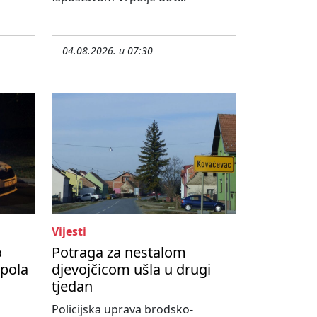
04.08.2026. u 07:30
Vijesti
o
Potraga za nestalom
upola
djevojčicom ušla u drugi
tjedan
Policijska uprava brodsko-