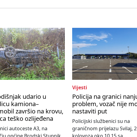
Vijesti
dišnjak udario u
Policija na granici nanj
licu kamiona–
problem, vozač nije m
obil završio na krovu,
nastaviti put
ca teško ozlijeđena
Policijski službenici su na
nici autoceste A3, na
graničnom prijelazu Svilaj, 2
ju općine Brodski Stupnik,
kolovoza oko 10,15 sa...