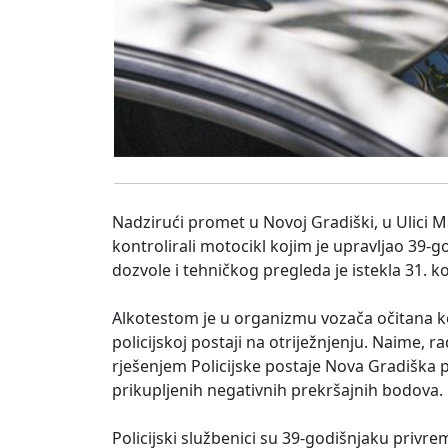
Nadzirući promet u Novoj Gradiški, u Ulici Mak
kontrolirali motocikl kojim je upravljao 39-
dozvole i tehničkog pregleda je istekla 31. 
Alkotestom je u organizmu vozača očitana ko
policijskoj postaji na otriježnjenju. Naime, r
rješenjem Policijske postaje Nova Gradiška
prikupljenih negativnih prekršajnih bodova.
Policijski službenici su 39-godišnjaku priv