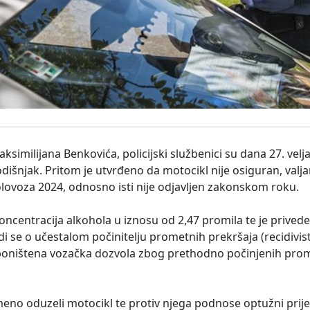
similijana Benkovića, policijski službenici su dana 27. velja
godišnjak. Pritom je utvrđeno da motocikl nije osiguran, val
kolovoza 2024, odnosno isti nije odjavljen zakonskom roku.
ncentracija alkohola u iznosu od 2,47 promila te je privede
adi se o učestalom počinitelju prometnih prekršaja (recidivis
 poništena vozačka dozvola zbog prethodno počinjenih prom
remeno oduzeli motocikl te protiv njega podnose optužni pr