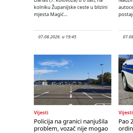
kolniku Županijske ceste u blizini
autoce
mjesta Magić...
postaj
07.08.2026. u 19:45
07.08
Vijesti
Vijesti
Policija na granici nanjušila
Pao 2
problem, vozač nije mogao
ordi