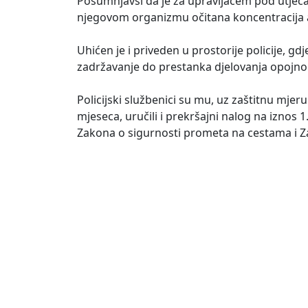
Posumnjavši da je za upravljačem pod utjecaj
njegovom organizmu očitana koncentracija a
Uhićen je i priveden u prostorije policije, gdj
zadržavanje do prestanka djelovanja opojno
Policijski službenici su mu, uz zaštitnu mjer
mjeseca, uručili i prekršajni nalog na iznos 
Zakona o sigurnosti prometa na cestama i Z