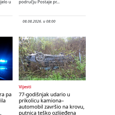
jelo u
području Postaje pr...
08.08.2026. u 08:00
Vijesti
ra pa
77-godišnjak udario u
ila
prikolicu kamiona–
automobil završio na krovu,
putnica teško ozlijeđena
e