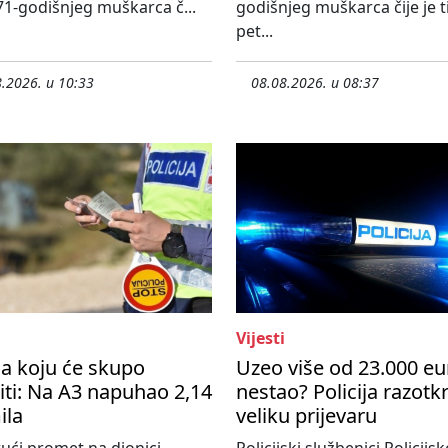
71-godišnjeg muškarca č...
godišnjeg muškarca čije je ti
pet...
.2026. u 10:33
08.08.2026. u 08:37
Vijesti
a koju će skupo
Uzeo više od 23.000 eu
ti: Na A3 napuhao 2,14
nestao? Policija razotkr
ila
veliku prijevaru
ući promet na dionici
Policijski službenici Policijsk