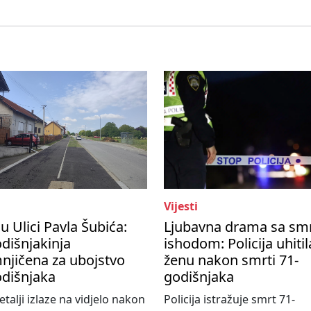
Vijesti
u Ulici Pavla Šubića:
Ljubavna drama sa sm
dišnjakinja
ishodom: Policija uhitil
njičena za ubojstvo
ženu nakon smrti 71-
odišnjaka
godišnjaka
etalji izlaze na vidjelo nakon
Policija istražuje smrt 71-