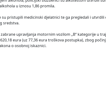
em alkohola, policijski službenici su alkotestom utvrdili su
lkohola u iznosu 1,86 promila.
e su pristupili medicinski djelatnici te ga pregledali i utvrdil
g sredstva.
u zabrane upravljanja motornim vozilom „B“ kategorije u traj
1.620,18 eura (uz 77,36 eura troškova postupka), zbog počinj
akona o osobnoj iskaznici.