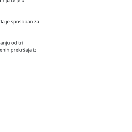
mnju te je u
i da je sposoban za
anju od tri
enih prekršaja iz