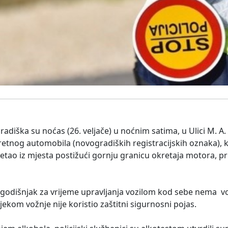
Gradiška su noćas (26. veljače) u noćnim satima, u Ulici M. A
retnog automobila (novogradiških registracijskih oznaka), koj
tao iz mjesta postižući gornju granicu okretaja motora, pr
5-godišnjak za vrijeme upravljanja vozilom kod sebe nema v
ekom vožnje nije koristio zaštitni sigurnosni pojas.