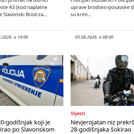
ste A3 (kod naplatne
uprave brodsko-posavske do
e Slavonski Brod-za...
su krim...
.2026. u 10:00
05.08.2026. u 08:00
Vijesti
0-godišnjak koji je
Nevjerojatan niz prekr
nirao po Slavonskom
28-godišnjaka šokirao