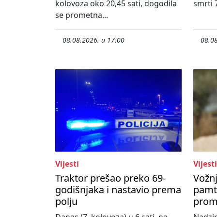
kolovoza oko 20,45 sati, dogodila
smrti 
se prometna...
08.08.2026. u 17:00
08.08
Vijesti
Vijesti
Traktor prešao preko 69-
Vožnj
godišnjaka i nastavio prema
pamti
polju
prom
Danas (7. kolovoza) u 6 sati, na
Nadzir