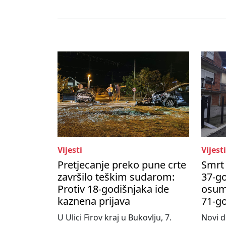
Vijesti
Vijesti
Pretjecanje preko pune crte
Smrt 
završilo teškim sudarom:
37-go
Protiv 18-godišnjaka ide
osum
kaznena prijava
71-g
U Ulici Firov kraj u Bukovlju, 7.
Novi d