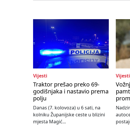
Vijesti
Vijesti
Traktor prešao preko 69-
Vožnj
godišnjaka i nastavio prema
pamti
polju
prom
Danas (7. kolovoza) u 6 sati, na
Nadzir
kolniku Županijske ceste u blizini
autoce
mjesta Magić...
postaj