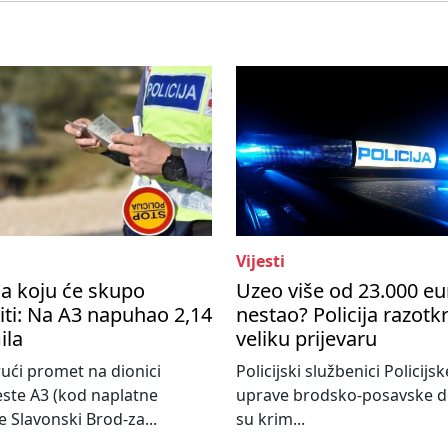
Vijesti
a koju će skupo
Uzeo više od 23.000 eu
ti: Na A3 napuhao 2,14
nestao? Policija razotkr
ila
veliku prijevaru
ući promet na dionici
Policijski službenici Policijsk
ste A3 (kod naplatne
uprave brodsko-posavske do
e Slavonski Brod-za...
su krim...