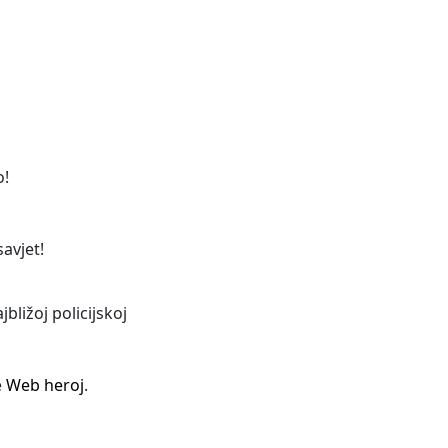
o!
savjet!
bližoj policijskoj
e
Web heroj
.