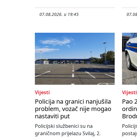
07.08.2026. u 19:45
07.08
Vijesti
Vijesti
Policija na granici nanjušila
Pao 2
problem, vozač nije mogao
ordi
nastaviti put
Brod
Policijski službenici su na
Policij
graničnom prijelazu Svilaj, 2.
postaj