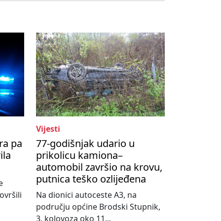
Vijesti
ra pa
77-godišnjak udario u
ila
prikolicu kamiona–
automobil završio na krovu,
putnica teško ozlijeđena
e
vršili
Na dionici autoceste A3, na
području općine Brodski Stupnik,
3. kolovoza oko 11...