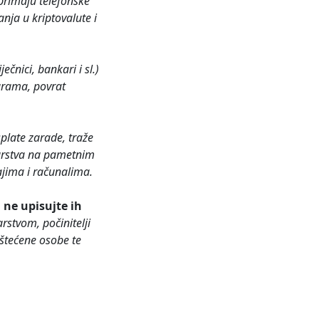
aprimaju telefonske
nja u kriptovalute i
ečnici, bankari i sl.)
grama, povrat
splate zarade, traže
nkarstva na pametnim
ajima i računalima.
ne upisujte ih
stvom, počinitelji
oštećene osobe te