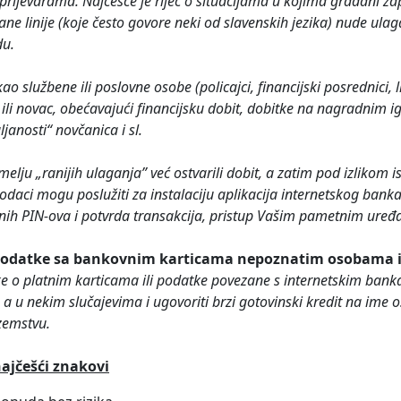
m prijevarama. Najčešće je riječ o situacijama u kojima građani z
ne linije (koje često govore neki od slavenskih jezika) nude ulaga
du.
 službene ili poslovne osobe (policajci, financijski posrednici, lij
li novac, obećavajući financijsku dobit, dobitke na nagradnim i
janosti“ novčanica i sl.
melju „ranijih ulaganja” već ostvarili dobit, a zatim pod izlikom i
i podaci mogu poslužiti za instalaciju aplikacija internetskog ba
atnih PIN-ova i potvrda transakcija, pristup Vašim pametnim uređ
 podatke sa bankovnim karticama nepoznatim osobama i 
e o platnim karticama ili podatke povezane s internetskim bankar
a u nekim slučajevima i ugovoriti brzi gotovinski kredit na ime 
zemstvu.
najčešći znakovi