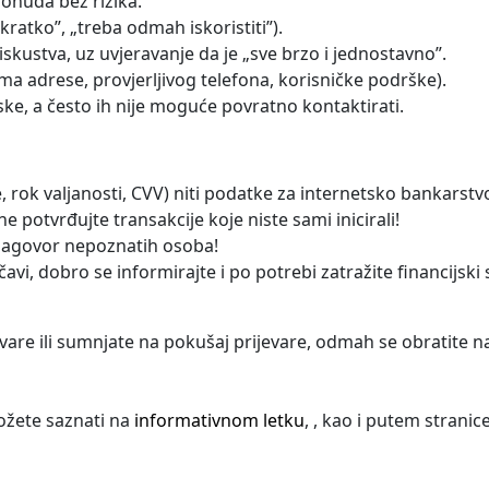
ponuda bez rizika.
e kratko”, „treba odmah iskoristiti”).
kustva, uz uvjeravanje da je „sve brzo i jednostavno”.
a adrese, provjerljivog telefona, korisničke podrške).
tske, a često ih nije moguće povratno kontaktirati.
ce, rok valjanosti, CVV) niti podatke za internetsko bankarstv
e potvrđujte transakcije koje niste sami inicirali!
a nagovor nepoznatih osoba!
vi, dobro se informirajte i po potrebi zatražite financijski 
evare ili sumnjate na pokušaj prijevare, odmah se obratite naj
možete saznati na
informativnom letku
, , kao i putem stranic