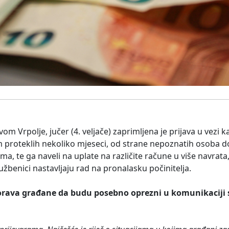
vom Vrpolje, jučer (4. veljače) zaprimljena je prijava u vezi
om proteklih nekoliko mjeseci, od strane nepoznatih osoba 
 te ga naveli na uplate na različite račune u više navrata, 
lužbenici nastavljaju rad na pronalasku počinitelja.
orava građane da budu posebno oprezni u komunikaciji