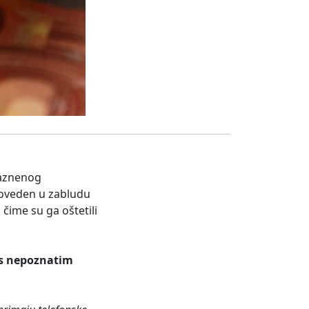
 kaznenog
doveden u zabludu
čime su ga oštetili
 s nepoznatim