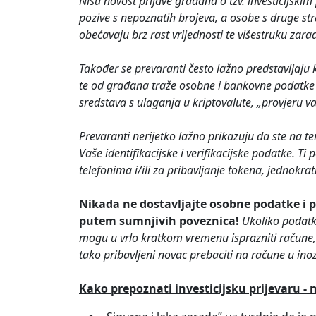
Nisu novost prijave građana o tzv. investicijski
pozive s nepoznatih brojeva, a osobe s druge stra
obećavaju brz rast vrijednosti te višestruku zara
Također se prevaranti često lažno predstavljaju kao
te od građana traže osobne i bankovne podatke i
sredstava s ulaganja u kriptovalute, „provjeru val
Prevaranti nerijetko lažno prikazuju da ste na te
Vaše identifikacijske i verifikacijske podatke. T
telefonima i/ili za pribavljanje tokena, jednokr
Nikada ne dostavljajte osobne podatke i
putem sumnjivih poveznica!
Ukoliko podatk
mogu u vrlo kratkom vremenu isprazniti račune, 
tako pribavljeni novac prebaciti na račune u ino
Kako prepoznati investicijsku prijevaru - 