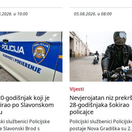
.2026. u 10:00
05.08.2026. u 08:00
Vijesti
0-godišnjak koji je
Nevjerojatan niz prekr
nirao po Slavonskom
28-godišnjaka šokirao
u
policajce
ski službenici Policijske
Policijski službenici Policijsk
e Slavonski Brod s
postaje Nova Gradiška su 2.