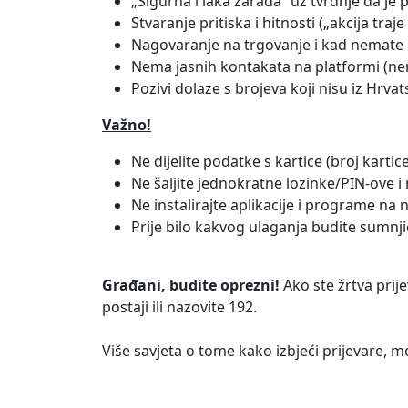
„Sigurna i laka zarada” uz tvrdnje da je 
Stvaranje pritiska i hitnosti („akcija traj
Nagovaranje na trgovanje i kad nemate is
Nema jasnih kontakata na platformi (nem
Pozivi dolaze s brojeva koji nisu iz Hrva
Važno!
Ne dijelite podatke s kartice (broj karti
Ne šaljite jednokratne lozinke/PIN-ove i n
Ne instalirajte aplikacije i programe n
Prije bilo kakvog ulaganja budite sumnjiča
Građani, budite oprezni!
Ako ste žrtva prij
postaji ili nazovite 192.
Više savjeta o tome kako izbjeći prijevare, 