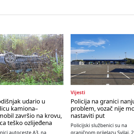
Vijesti
dišnjak udario u
Policija na granici nanj
licu kamiona–
problem, vozač nije m
obil završio na krovu,
nastaviti put
ca teško ozlijeđena
Policijski službenici su na
nici autoceste A3, na
graničnom prijelazu Svilaj, 2