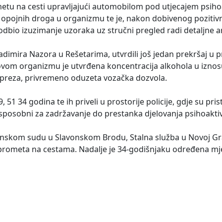
etu na cesti upravljajući automobilom pod utjecajem psiho
t opojnih droga u organizmu te je, nakon dobivenog pozitiv
bio izuzimanje uzoraka uz stručni pregled radi detaljne an
Vladimira Nazora u Rešetarima, utvrdili još jedan prekršaj u
ovom organizmu je utvrđena koncentracija alkohola u iznos
opreza, privremeno oduzeta vozačka dozvola.
9, 51 34 godina te ih priveli u prostorije policije, gdje su pri
a su sposobni za zadržavanje do prestanka djelovanja psihoakt
inskom sudu u Slavonskom Brodu, Stalna služba u Novoj Gr
i prometa na cestama. Nadalje je 34-godišnjaku određena m