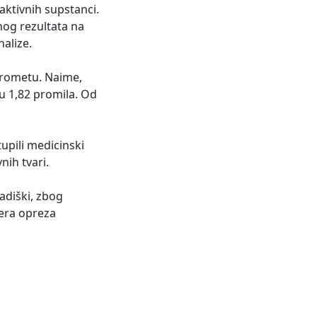
aktivnih supstanci.
nog rezultata na
alize.
 prometu. Naime,
u 1,82 promila. Od
stupili medicinski
ivnih tvari.
adiški, zbog
jera opreza