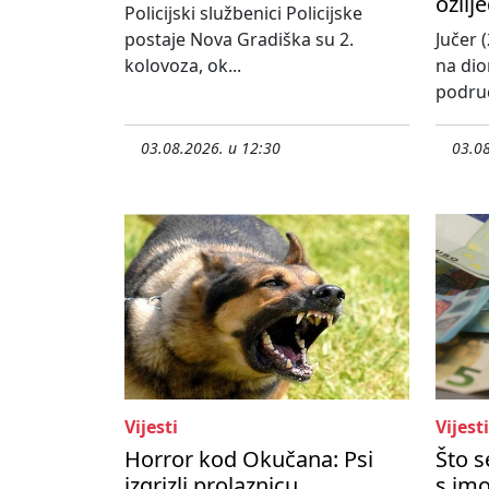
ozlij
Policijski službenici Policijske
postaje Nova Gradiška su 2.
Jučer (
kolovoza, ok...
na dio
područ
03.08.2026. u 12:30
03.08
Vijesti
Vijesti
Horror kod Okučana: Psi
Što 
izgrizli prolaznicu
s imo