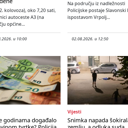
eđene
Na području iz nadležnosti
2. kolovoza), oko 7,20 sati,
Policijske postaje Slavonski
nici autoceste A3 (na
ispostavom Vrpolj...
ju općine...
.2026. u 10:00
02.08.2026. u 12:50
Vijesti
se godinama događalo
Snimka napada šokiral
vinom tvrtke? Policija
zemlju, a odluka suda