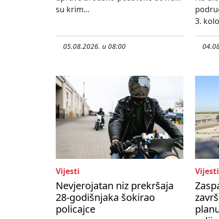
su krim...
područ
3. kol
05.08.2026. u 08:00
04.08
Vijesti
Vijesti
Nevjerojatan niz prekršaja
Zasp
28-godišnjaka šokirao
završ
policajce
planu