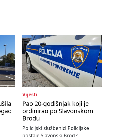
Vijesti
ušila
Pao 20-godišnjak koji je
ogao
ordinirao po Slavonskom
Brodu
Policijski službenici Policijske
.
postaje Slavonski Brod s