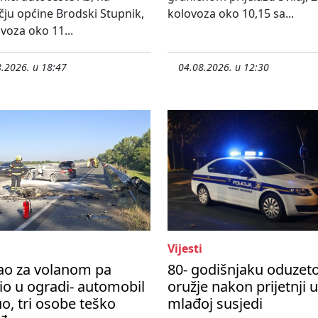
ju općine Brodski Stupnik,
kolovoza oko 10,15 sa...
ovoza oko 11...
.2026. u 18:47
04.08.2026. u 12:30
Vijesti
ao za volanom pa
80- godišnjaku oduzet
io u ogradi- automobil
oružje nakon prijetnji 
o, tri osobe teško
mlađoj susjedi