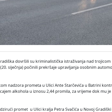
Gradiška dovršili su kriminalistička istraživanja nad trojicom
(20. siječnja) počinili prekršaje upravljanja osobnim autom
ikom nadzora prometa u Ulici Ante Starčevića u Batrini kontro
ecajem alkohola u iznosu 2,44 promila, za vrijeme dok mu je
adzirući promet u Ulici kralja Petra Svačića u Novoj Gradiški 