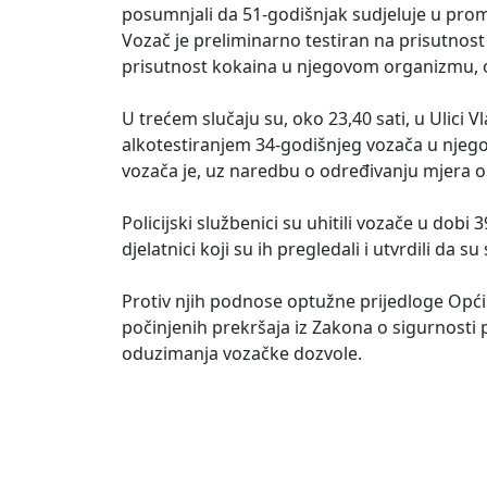
posumnjali da 51-godišnjak sudjeluje u prom
Vozač je preliminarno testiran na prisutnos
prisutnost kokaina u njegovom organizmu, od
U trećem slučaju su, oko 23,40 sati, u Ulici 
alkotestiranjem 34-godišnjeg vozača u njeg
vozača je, uz naredbu o određivanju mjera 
Policijski službenici su uhitili vozače u dobi 3
djelatnici koji su ih pregledali i utvrdili d
Protiv njih podnose optužne prijedloge Opć
počinjenih prekršaja iz Zakona o sigurnost
oduzimanja vozačke dozvole.