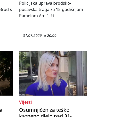
Policijska uprava brodsko-
 Brod s
posavska traga za 15-godišnjom
Pamelom Amić, či...
31.07.2026. u 20:00
Vijesti
a
Osumnjičen za teško
kazneno djelo nad 31-