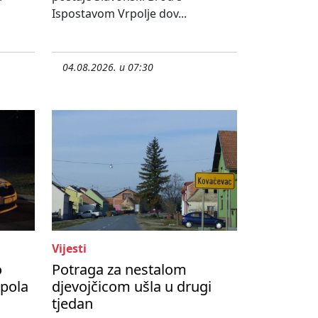
Ispostavom Vrpolje dov...
04.08.2026. u 07:30
Vijesti
o
Potraga za nestalom
upola
djevojčicom ušla u drugi
tjedan