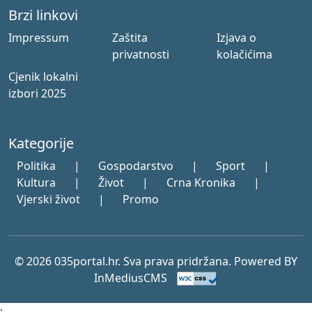
Brzi linkovi
Impressum
Zaštita
Izjava o
privatnosti
kolačićima
Cjenik lokalni
izbori 2025
Kategorije
Politika
|
Gospodarstvo
|
Sport
|
Kultura
|
Život
|
Crna Kronika
|
Vjerski život
|
Promo
© 2026 035portal.hr. Sva prava pridržana. Powered BY
InMediusCMS
;