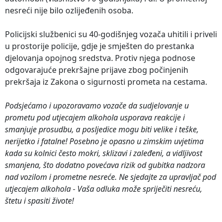
nesreći nije bilo ozlijeđenih osoba.
Policijski službenici su 40-godišnjeg vozača uhitili i priveli
u prostorije policije, gdje je smješten do prestanka
djelovanja opojnog sredstva. Protiv njega podnose
odgovarajuće prekršajne prijave zbog počinjenih
prekršaja iz Zakona o sigurnosti prometa na cestama.
Podsjećamo i upozoravamo vozače da sudjelovanje u
prometu pod utjecajem alkohola usporava reakcije i
smanjuje prosudbu, a posljedice mogu biti velike i teške,
nerijetko i fatalne! Posebno je opasno u zimskim uvjetima
kada su kolnici često mokri, sklizavi i zaleđeni, a vidljivost
smanjena, što dodatno povećava rizik od gubitka nadzora
nad vozilom i prometne nesreće. Ne sjedajte za upravljač pod
utjecajem alkohola - Vaša odluka može spriječiti nesreću,
štetu i spasiti živote!