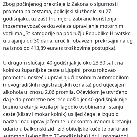
Zbog počinjenog prekršaja iz Zakona o sigurnosti
prometa na cestama, policijski službenici su 27-
godišnjaku, uz zaštitnu mjeru zabrane korištenja
inozemne vozačke dozvole za upravljanje motornim
vozilima „B“ kategorije na području Republike Hrvatske
u trajanju od 30 dana, uručili i obavezni prekršajni nalog
na iznos od 413,89 eura (s troškovima postupka).
U drugom slučaju, 40-godišnjak je oko 23,30 sati, na
kolniku županijske ceste u Ljupini, prouzrokovao
prometnu nesreću upravljajući osobnim automobilom
(novogradiških registracijskih oznaka) pod utjecajem
alkohola u iznosu 2,06 promila. Očevidom je utvrđeno
da je do prometne nesreće došlo jer 40-godišnjak nije
brzinu kretanja vozila prilagodio osobinama i stanju
ceste (klizav i mokar kolnik) uslijed čega je izgubio
nadzor nad upravljačem te u nekontroliranom kretanju
udario u balkonski zid i zid obiteljske kuće te parkirani
automobil (vlasništvo 70-godišnjaka) i dr. U prometnoj