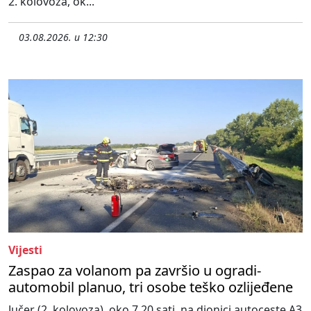
2. kolovoza, ok...
03.08.2026. u 12:30
Vijesti
Zaspao za volanom pa završio u ogradi-
automobil planuo, tri osobe teško ozlijeđene
Jučer (2. kolovoza), oko 7,20 sati, na dionici autoceste A3