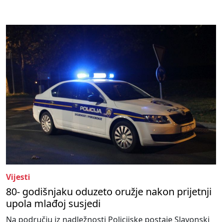
Vijesti
80- godišnjaku oduzeto oružje nakon prijetnji
upola mlađoj susjedi
Na području iz nadležnosti Policijske postaje Slavonski