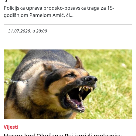
Policijska uprava brodsko-posavska traga za 15-
godišnjom Pamelom Amić, či...
31.07.2026. u 20:00
Vijesti
Horror kod Okučana: Psi izgrizli prolaznicu