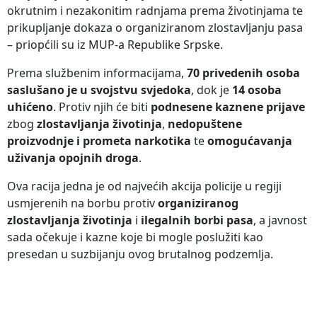
okrutnim i nezakonitim radnjama prema životinjama te
prikupljanje dokaza o organiziranom zlostavljanju pasa
– priopćili su iz MUP-a Republike Srpske.
Prema službenim informacijama,
70 privedenih osoba
saslušano je u svojstvu svjedoka
, dok je
14 osoba
uhićeno
. Protiv njih će biti
podnesene kaznene prijave
zbog
zlostavljanja životinja
,
nedopuštene
proizvodnje i prometa narkotika
te
omogućavanja
uživanja opojnih droga
.
Ova racija jedna je od najvećih akcija policije u regiji
usmjerenih na borbu protiv
organiziranog
zlostavljanja životinja
i
ilegalnih borbi pasa
, a javnost
sada očekuje i kazne koje bi mogle poslužiti kao
presedan u suzbijanju ovog brutalnog podzemlja.