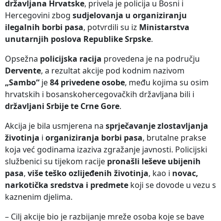
državljana Hrvatske
, privela je policija u Bosni i
Hercegovini zbog
sudjelovanja u organiziranju
ilegalnih borbi pasa
, potvrdili su iz
Ministarstva
unutarnjih poslova Republike Srpske
.
Opsežna
policijska racija
provedena je na području
Dervente
, a rezultat akcije pod kodnim nazivom
„Sambo“
je
84 privedene osobe
, među kojima su osim
hrvatskih i bosanskohercegovačkih državljana bili i
državljani Srbije te Crne Gore
.
Akcija je bila usmjerena na
sprječavanje zlostavljanja
životinja
i
organiziranja borbi pasa
, brutalne prakse
koja već godinama izaziva zgražanje javnosti. Policijski
službenici su tijekom racije
pronašli leševe ubijenih
pasa
,
više teško ozlijeđenih životinja
, kao i
novac,
narkotička sredstva i predmete
koji se dovode u vezu s
kaznenim djelima.
– Cilj akcije bio je razbijanje mreže osoba koje se bave