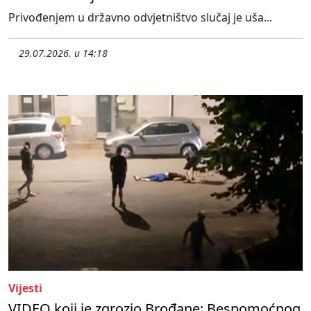
Privođenjem u državno odvjetništvo slučaj je uša...
29.07.2026. u 14:18
Vijesti
VIDEO koji je zgrozio Brođane: Bespomoćnog