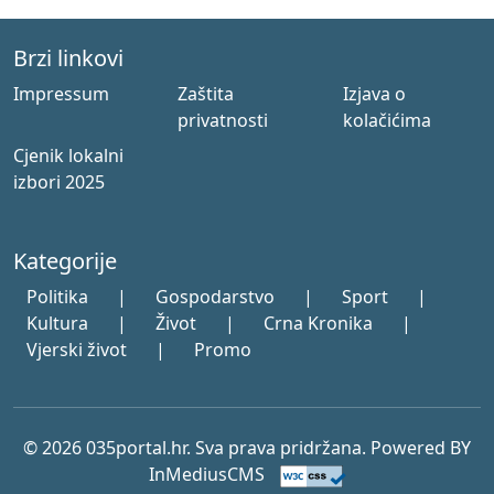
Brzi linkovi
Impressum
Zaštita
Izjava o
privatnosti
kolačićima
Cjenik lokalni
izbori 2025
Kategorije
Politika
|
Gospodarstvo
|
Sport
|
Kultura
|
Život
|
Crna Kronika
|
Vjerski život
|
Promo
© 2026 035portal.hr. Sva prava pridržana. Powered BY
InMediusCMS