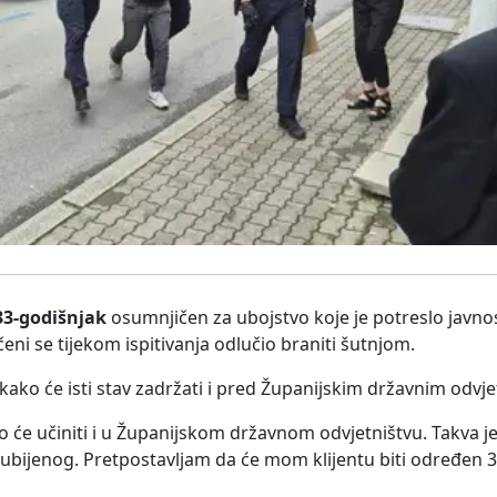
33-godišnjak
osumnjičen za ubojstvo koje je potreslo javno
čeni se tijekom ispitivanja odlučio braniti šutnjom.
e kako će isti stav zadržati i pred Županijskim državnim odvj
to će učiniti i u Županijskom državnom odvjetništvu. Takva 
 ubijenog. Pretpostavljam da će mom klijentu biti određen 3