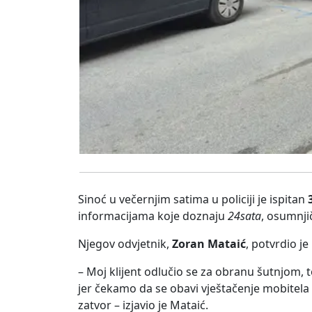
Sinoć u večernjim satima u policiji je ispitan
informacijama koje doznaju
24sata
, osumnji
Njegov odvjetnik,
Zoran Mataić
, potvrdio j
– Moj klijent odlučio se za obranu šutnjom, 
jer čekamo da se obavi vještačenje mobitela
zatvor – izjavio je Mataić.