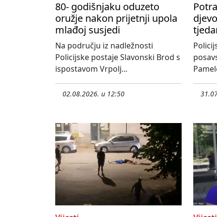
80- godišnjaku oduzeto
Potr
oružje nakon prijetnji upola
djevo
mlađoj susjedi
tjeda
Na području iz nadležnosti
Polici
Policijske postaje Slavonski Brod s
posavs
ispostavom Vrpolj...
Pamelo
02.08.2026. u 12:50
31.07