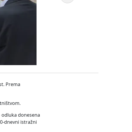
st. Prema
etništvom.
je odluka donesena
0-dnevni istražni