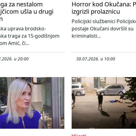
aga za nestalom
Horror kod Okučana: P
jčicom ušla u drugi
izgrizli prolaznicu
n
Policijski službenici Policijsk
jska uprava brodsko-
postaje Okučani dovršili su
ka traga za 15-godišnjom
kriminalisti...
m Amić, či...
.2026. u 20:00
30.07.2026. u 10:00