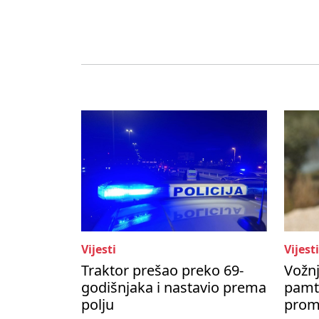
Vijesti
Vijesti
Traktor prešao preko 69-
Vožnj
godišnjaka i nastavio prema
pamti
polju
prom