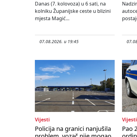
Danas (7. kolovoza) u 6 sati, na
Nadzir
kolniku Županijske ceste u blizini
autoce
mjesta Magić...
postaj
07.08.2026. u 19:45
07.08
Vijesti
Vijesti
Policija na granici nanjušila
Pao 2
problem, vozač nije mogao
ordi