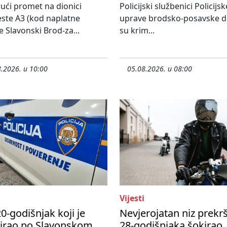
ući promet na dionici
Policijski službenici Policijsk
ste A3 (kod naplatne
uprave brodsko-posavske do
e Slavonski Brod-za...
su krim...
.2026. u 10:00
05.08.2026. u 08:00
Vijesti
0-godišnjak koji je
Nevjerojatan niz prekr
nirao po Slavonskom
28-godišnjaka šokirao