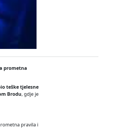
ka prometna
io teške tjelesne
kom Brodu
, gdje je
prometna pravila i