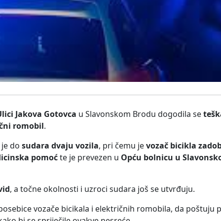
Ulici Jakova Gotovca
u Slavonskom Brodu dogodila se
teš
ični romobil
.
 je do
sudara dvaju vozila
, pri čemu je
vozač bicikla zadob
icinska pomoć
te je prevezen u
Opću bolnicu u Slavons
vid
, a točne okolnosti i uzroci sudara još se utvrđuju.
posebice vozače bicikala i električnih romobila, da poštuju 
kako bi se spriječile ovakve nesreće.