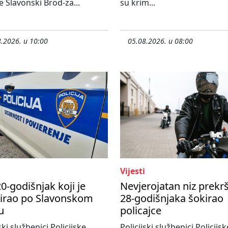
e Slavonski Brod-za...
su krim...
.2026. u 10:00
05.08.2026. u 08:00
Vijesti
0-godišnjak koji je
Nevjerojatan niz prekr
nirao po Slavonskom
28-godišnjaka šokirao
u
policajce
ski službenici Policijske
Policijski službenici Policijsk