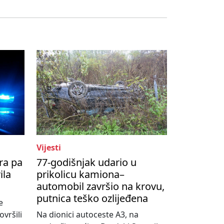
Vijesti
ra pa
77-godišnjak udario u
ila
prikolicu kamiona–
automobil završio na krovu,
putnica teško ozlijeđena
e
vršili
Na dionici autoceste A3, na