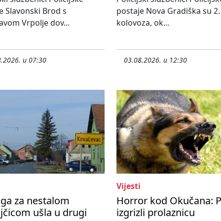
e Slavonski Brod s
postaje Nova Gradiška su 2.
avom Vrpolje dov...
kolovoza, ok...
.2026. u 07:30
03.08.2026. u 12:30
Vijesti
aga za nestalom
Horror kod Okučana: P
jčicom ušla u drugi
izgrizli prolaznicu