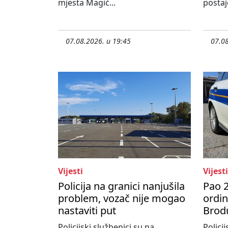
mjesta Magić...
postaj
07.08.2026. u 19:45
07.08
Vijesti
Vijesti
Policija na granici nanjušila
Pao 2
problem, vozač nije mogao
ordi
nastaviti put
Brod
Policijski službenici su na
Policij