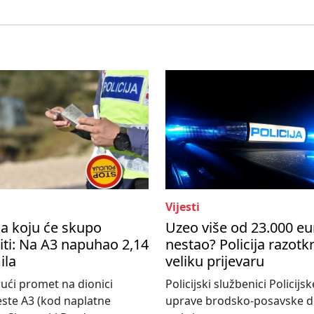
Vijesti
a koju će skupo
Uzeo više od 23.000 eu
ti: Na A3 napuhao 2,14
nestao? Policija razotkr
ila
veliku prijevaru
ući promet na dionici
Policijski službenici Policijsk
ste A3 (kod naplatne
uprave brodsko-posavske do