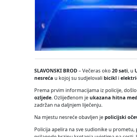
SLAVONSKI BROD
– Večeras oko
20 sati
, u
nesreća
u kojoj su sudjelovali
bicikl
i
elektr
Prema prvim informacijama iz policije, došlo
ozljede
. Ozlijeđenom je
ukazana hitna med
zadržan na daljnjem liječenju.
Na mjestu nesreće obavljen je
policijski oče
Policija apelira na sve sudionike u prometu, 
prilagode brzinu kretanja uvjetima na cesti, 