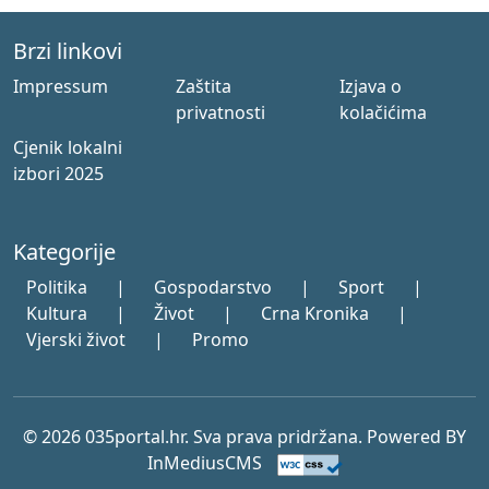
Brzi linkovi
Impressum
Zaštita
Izjava o
privatnosti
kolačićima
Cjenik lokalni
izbori 2025
Kategorije
Politika
|
Gospodarstvo
|
Sport
|
Kultura
|
Život
|
Crna Kronika
|
Vjerski život
|
Promo
© 2026 035portal.hr. Sva prava pridržana. Powered BY
InMediusCMS