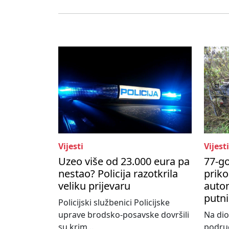
Vijesti
Vijesti
Uzeo više od 23.000 eura pa
77-go
nestao? Policija razotkrila
priko
veliku prijevaru
autom
putni
Policijski službenici Policijske
uprave brodsko-posavske dovršili
Na dio
su krim...
područ