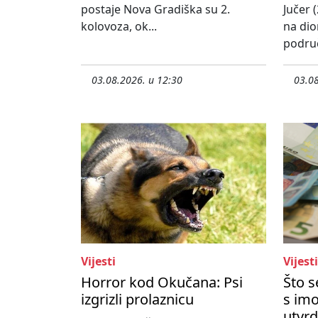
postaje Nova Gradiška su 2.
Jučer (
kolovoza, ok...
na dio
područ
03.08.2026. u 12:30
03.08
Vijesti
Vijesti
Horror kod Okučana: Psi
Što 
izgrizli prolaznicu
s imo
utvrd