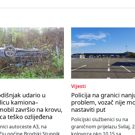
Vijesti
dišnjak udario u
Policija na granici nanj
licu kamiona–
problem, vozač nije m
obil završio na krovu,
nastaviti put
ca teško ozlijeđena
Policijski službenici su na
nici autoceste A3, na
graničnom prijelazu Svilaj, 2
ju općine Brodski Stupnik,
kolovoza oko 10,15 sa...