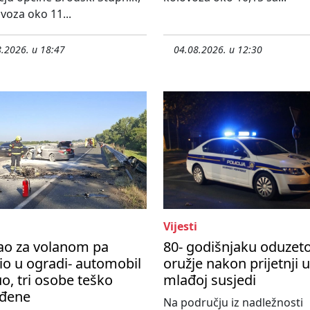
ovoza oko 11...
.2026. u 18:47
04.08.2026. u 12:30
Vijesti
ao za volanom pa
80- godišnjaku oduzet
io u ogradi- automobil
oružje nakon prijetnji 
o, tri osobe teško
mlađoj susjedi
eđene
Na području iz nadležnosti