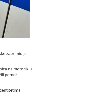
ske zaprimio je
tnica na motociklu.
žili pomoć
 identitetima