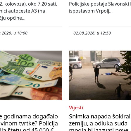
2. kolovoza), oko 7,20 sati,
Policijske postaje Slavonski
nici autoceste A3 (na
ispostavom Vrpolj...
ju općine...
.2026. u 10:00
02.08.2026. u 12:50
Vijesti
se godinama događalo
Snimka napada šokiral
vinom tvrtke? Policija
zemlju, a odluka suda
ila štetu od 45 000 €
mogla bi izazvati nove