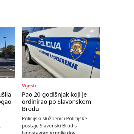
Vijesti
ušila
Pao 20-godišnjak koji je
ogao
ordinirao po Slavonskom
Brodu
Policijski službenici Policijske
.
postaje Slavonski Brod s
Ispostavom Vrpolje dov...