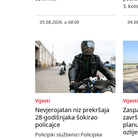
3. kol
05.08.2026. u 08:00
04.08
Vijesti
Vijesti
Nevjerojatan niz prekršaja
Zasp
28-godišnjaka šokirao
završ
policajce
planu
ozlij
Policijski službenici Policijske