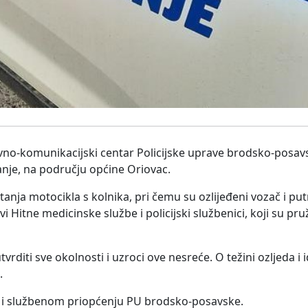
vno-komunikacijski centar Policijske uprave brodsko-posav
nje, na području općine Oriovac.
tanja motocikla s kolnika, pri čemu su ozlijeđeni vozač i pu
itne medicinske službe i policijski službenici, koji su pru
utvrditi sve okolnosti i uzroci ove nesreće. O težini ozljeda i
.
da i službenom priopćenju PU brodsko-posavske.