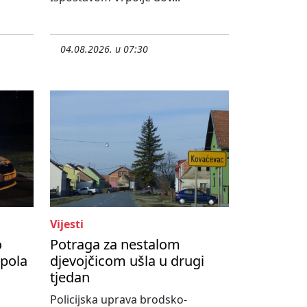
04.08.2026. u 07:30
Vijesti
o
Potraga za nestalom
upola
djevojčicom ušla u drugi
tjedan
Policijska uprava brodsko-