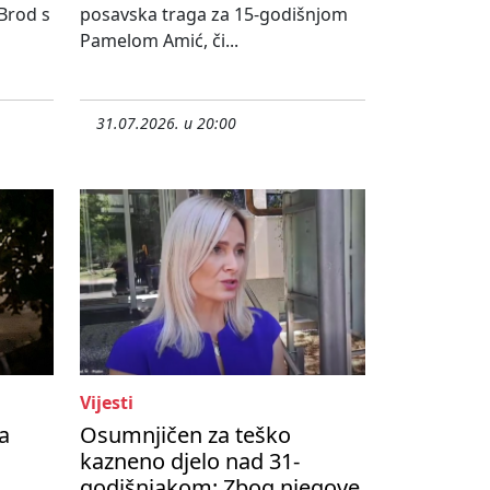
 Brod s
posavska traga za 15-godišnjom
Pamelom Amić, či...
31.07.2026. u 20:00
Vijesti
a
Osumnjičen za teško
kazneno djelo nad 31-
godišnjakom: Zbog njegove