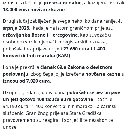
iznosu, izdan joj je
prekršajni nalog
, a kažnjena je s čak
18.000 eura novčane kazne
.
Drugi slučaj zabilježen je svega nekoliko dana ranije,
4.
srpnja 2025.
, kada je na istom graničnom prijelazu
državljanka Bosne i Hercegovine
, kao suvozač u
osobnom vozilu njemačkih registarskih oznaka,
pokušala bez prijave unijeti
22.650 eura i 1.400
konvertibilnih maraka (BAM)
.
I ona je prekršila
članak 69.a Zakona o deviznom
poslovanju
, zbog čega joj je izrečena
novčana kazna u
iznosu od 7.020 eura
.
Ukupno gledano, u dva dana
pokušalo se bez prijave
unijeti gotovo 100 tisuća eura gotovine
– točnije
94.150 eura i 1.400 konvertibilnih maraka – a carinski
službenici Graničnog prijelaza Stara Gradiška
pravovremeno su reagirali i spriječili te nezakonite
unose.