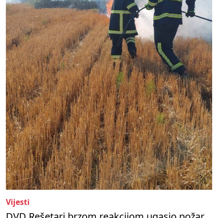
Vijesti
DVD Rešetari brzom reakcijom ugasio požar