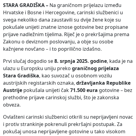
STARA GRADIŠKA –
Na graničnom prijelazu između
Hrvatske i Bosne i Hercegovine, carinski službenici u
svega nekoliko dana zaustavili su dvije žene koje su
pokušale unijeti znatne iznose gotovine bez propisane
prijave nadležnim tijelima. Riječ je o prekršajima prema
Zakonu o deviznom poslovanju, a obje su osobe
kažnjene novčano – i to poprilično izdašno.
Prvi slučaj dogodio se
8. srpnja 2025. godine
, kada je na
ulazu u Europsku uniju preko
graničnog prijelaza
Stara Gradiška
, kao suvozač u osobnom vozilu
austrijskih registarskih oznaka,
državljanka Republike
Austrije
pokušala unijeti čak
71.500 eura
gotovine – bez
prethodne prijave carinskoj službi, što je zakonska
obveza.
Ovlašteni carinski službenici otkrili su neprijavljeni novac
i protiv strankinje pokrenuli prekršajni postupak. Za
pokušaj unosa neprijavljene gotovine u tako visokom