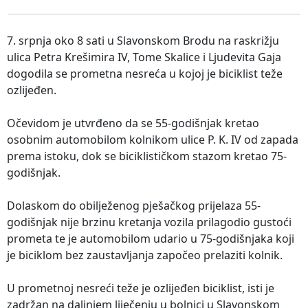
7. srpnja oko 8 sati u Slavonskom Brodu na raskrižju
ulica Petra Krešimira IV, Tome Skalice i Ljudevita Gaja
dogodila se prometna nesreća u kojoj je biciklist teže
ozlijeđen.
Očevidom je utvrđeno da se 55-godišnjak kretao
osobnim automobilom kolnikom ulice P. K. IV od zapada
prema istoku, dok se biciklističkom stazom kretao 75-
godišnjak.
Dolaskom do obilježenog pješačkog prijelaza 55-
godišnjak nije brzinu kretanja vozila prilagodio gustoći
prometa te je automobilom udario u 75-godišnjaka koji
je biciklom bez zaustavljanja započeo prelaziti kolnik.
U prometnoj nesreći teže je ozlijeđen biciklist, isti je
zadržan na daljnjem liječenju u bolnici u Slavonskom