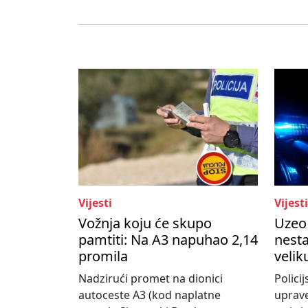
Vijesti
Vijesti
Vožnja koju će skupo
Uzeo 
pamtiti: Na A3 napuhao 2,14
nesta
promila
velik
Nadzirući promet na dionici
Policij
autoceste A3 (kod naplatne
uprave