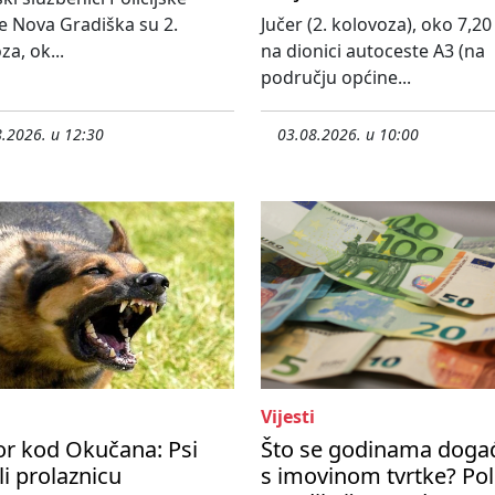
e Nova Gradiška su 2.
Jučer (2. kolovoza), oko 7,20 
za, ok...
na dionici autoceste A3 (na
području općine...
.2026. u 12:30
03.08.2026. u 10:00
Vijesti
or kod Okučana: Psi
Što se godinama doga
zli prolaznicu
s imovinom tvrtke? Poli