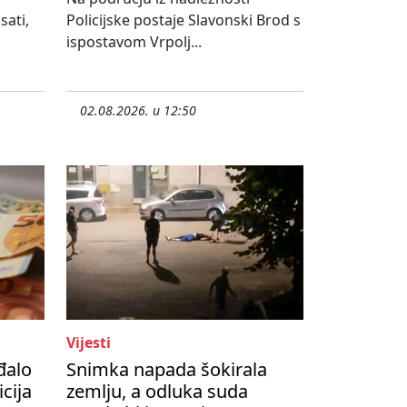
sati,
Policijske postaje Slavonski Brod s
ispostavom Vrpolj...
02.08.2026. u 12:50
Vijesti
đalo
Snimka napada šokirala
cija
zemlju, a odluka suda