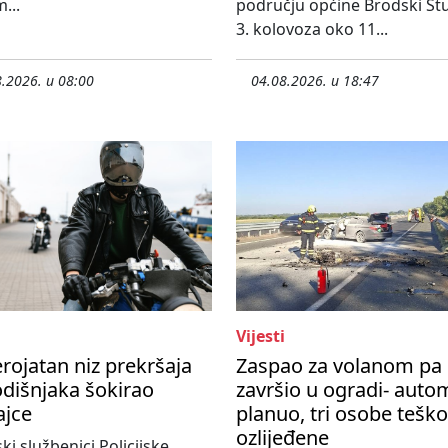
...
području općine Brodski St
3. kolovoza oko 11...
.2026. u 08:00
04.08.2026. u 18:47
Vijesti
rojatan niz prekršaja
Zaspao za volanom pa
dišnjaka šokirao
završio u ogradi- auto
ajce
planuo, tri osobe teško
ozlijeđene
ski službenici Policijske