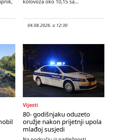
upnik,
kolovoza oko 10,15 sa...
04.08.2026. u 12:30
Vijesti
80- godišnjaku oduzeto
mobil
oružje nakon prijetnji upola
mlađoj susjedi
Na području iz nadležnosti