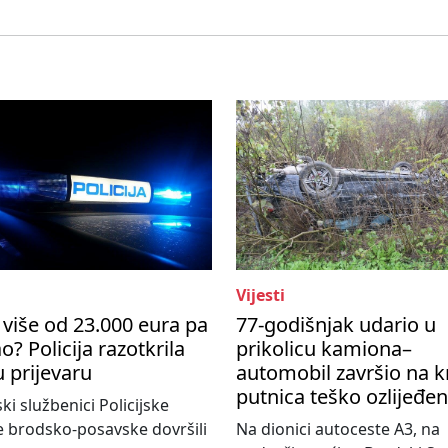
Vijesti
više od 23.000 eura pa
77-godišnjak udario u
o? Policija razotkrila
prikolicu kamiona–
u prijevaru
automobil završio na k
putnica teško ozlijeđe
ski službenici Policijske
 brodsko-posavske dovršili
Na dionici autoceste A3, na