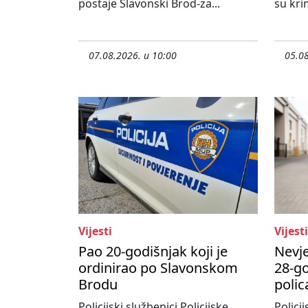
postaje Slavonski Brod-za...
su krim
07.08.2026. u 10:00
05.08
Vijesti
Vijesti
Pao 20-godišnjak koji je
Nevje
ordinirao po Slavonskom
28-go
Brodu
polic
Policijski službenici Policijske
Policij