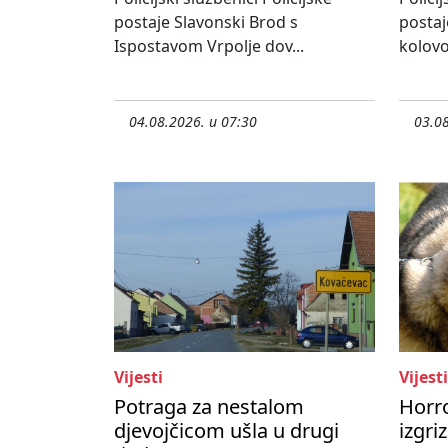
postaje Slavonski Brod s
postaj
Ispostavom Vrpolje dov...
kolovo
04.08.2026. u 07:30
03.08
Vijesti
Vijesti
Potraga za nestalom
Horr
djevojčicom ušla u drugi
izgri