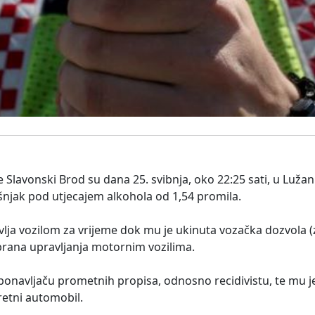
e Slavonski Brod su dana 25. svibnja, oko 22:25 sati, u Lužan
šnjak pod utjecajem alkohola od 1,54 promila.
avlja vozilom za vrijeme dok mu je ukinuta vozačka dozvola 
brana upravljanja motornim vozilima.
ponavljaču prometnih propisa, odnosno recidivistu, te mu 
etni automobil.