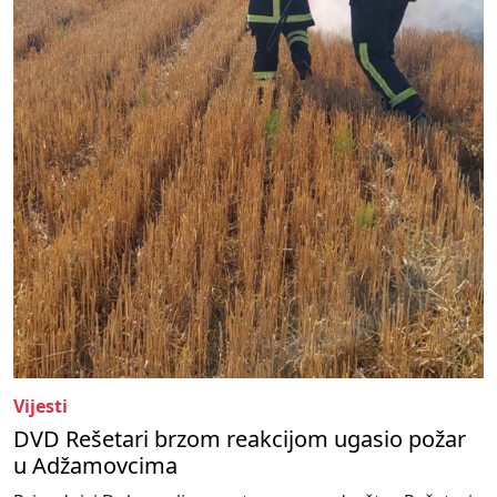
Vijesti
DVD Rešetari brzom reakcijom ugasio požar
u Adžamovcima