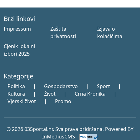
Brzi linkovi
Impressum
Zaštita
Izjava o
privatnosti
kolačićima
Cjenik lokalni
izbori 2025
Kategorije
Politika
|
Gospodarstvo
|
Sport
|
Kultura
|
Život
|
Crna Kronika
|
Vjerski život
|
Promo
© 2026 035portal.hr. Sva prava pridržana. Powered BY
InMediusCMS