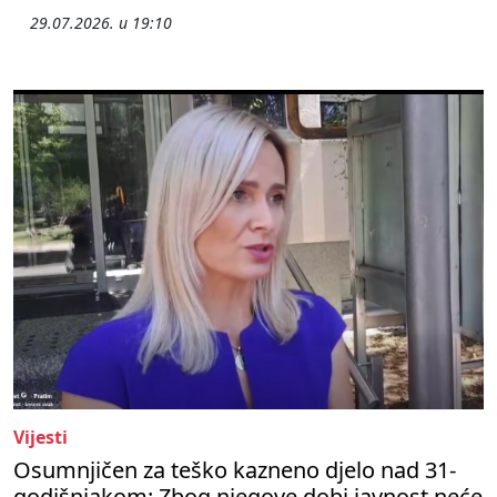
29.07.2026. u 19:10
Vijesti
Osumnjičen za teško kazneno djelo nad 31-
godišnjakom: Zbog njegove dobi javnost neće