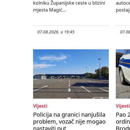
kolniku Županijske ceste u blizini
autoce
mjesta Magić...
postaj
07.08.2026. u 19:45
07.08
Vijesti
Vijesti
Policija na granici nanjušila
Pao 2
problem, vozač nije mogao
ordi
nastaviti put
Brod