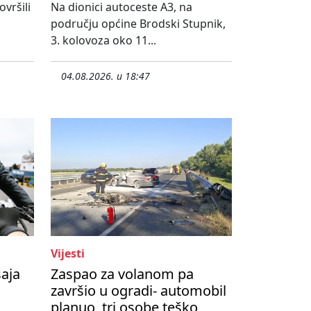
vršili
Na dionici autoceste A3, na
području općine Brodski Stupnik,
3. kolovoza oko 11...
04.08.2026. u 18:47
Vijesti
šaja
Zaspao za volanom pa
završio u ogradi- automobil
planuo, tri osobe teško