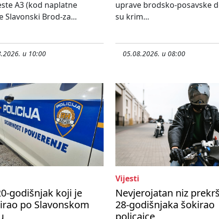
ste A3 (kod naplatne
uprave brodsko-posavske do
e Slavonski Brod-za...
su krim...
.2026. u 10:00
05.08.2026. u 08:00
Vijesti
0-godišnjak koji je
Nevjerojatan niz prekr
nirao po Slavonskom
28-godišnjaka šokirao
u
policajce