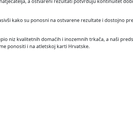
natjecatelja, a ostvareni rezultati potvrđuju kontinuitet dob
glasivši kako su ponosni na ostvarene rezultate i dostojno pr
io niz kvalitetnih domaćih i inozemnih trkača, a naši predst
e ponositi i na atletskoj karti Hrvatske.