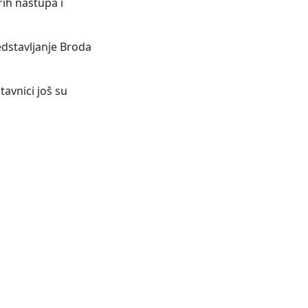
rih nastupa i
edstavljanje Broda
avnici još su