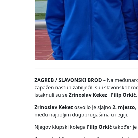
ZAGREB / SLAVONSKI BROD
– Na međunaro
zapažen nastup zabilježili su i slavonskobro
istaknuli su se
Zrinoslav Kekez
i
Filip Orkić
Zrinoslav Kekez
osvojio je sjajno
2. mjesto
,
među najboljim dugoprugašima u regiji.
Njegov klupski kolega
Filip Orkić
također je