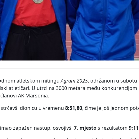
dnom atletskom mitingu
Agram 2025
, održanom u subotu 
dski atletičari. U utrci na 3000 metara među konkurencijom i
, članovi AK Marsonia.
 istrčavši dionicu u vremenu
8:51,80
, čime je još jednom pot
 imao zapažen nastup, osvojivši
7. mjesto
s rezultatom
9:11