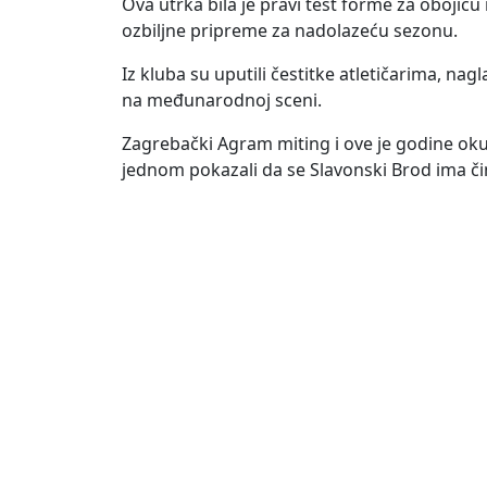
Ova utrka bila je pravi test forme za obojicu 
ozbiljne pripreme za nadolazeću sezonu.
Iz kluba su uputili čestitke atletičarima, na
na međunarodnoj sceni.
Zagrebački Agram miting i ove je godine okup
jednom pokazali da se Slavonski Brod ima čim