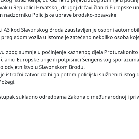
ak u Republici Hrvatskoj, drugoj državi članici Europske unij
 nadzorniku Policijske uprave brodsko-posavske.
sti A3 kod Slavonskog Broda zaustavljen je osobni automobil
 i pregledom vozila u istome je zatečeno nekoliko osoba koj
avu zbog sumnje u počinjenje kaznenog djela Protuzakonito u
 članici Europske unije ili potpisnici Šengenskog sporazum
o odvjetništvo u Slavonskom Brodu.
 istražni zatvor da bi ga potom policijski službenici istog 
Požegi.
stupak sukladno odredbama Zakona o međunarodnoj i privre