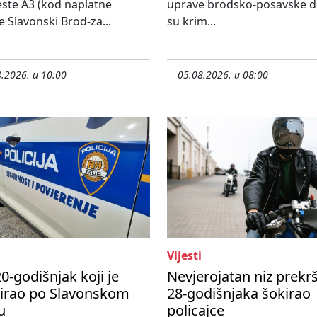
ste A3 (kod naplatne
uprave brodsko-posavske do
e Slavonski Brod-za...
su krim...
.2026. u 10:00
05.08.2026. u 08:00
Vijesti
0-godišnjak koji je
Nevjerojatan niz prekr
nirao po Slavonskom
28-godišnjaka šokirao
u
policajce