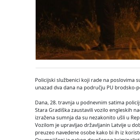
Policijski službenici koji rade na poslovima 
unazad dva dana na području PU brodsko-posa
Dana, 28. travnja u podnevnim satima policij
Stara Gradiška zaustavili vozilo engleskih na
izražena sumnja da su nezakonito ušli u Rep
Vozilom je upravljao državljanin Latvije u d
preuzeo navedene osobe kako bi ih iz korist
Osumnjičeni je nakon dovršenog kriminalist