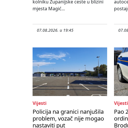
kolniku Županijske ceste u blizini
autoce
mjesta Magić...
postaj
07.08.2026. u 19:45
07.08
Vijesti
Vijesti
Policija na granici nanjušila
Pao 2
problem, vozač nije mogao
ordi
nastaviti put
Brod