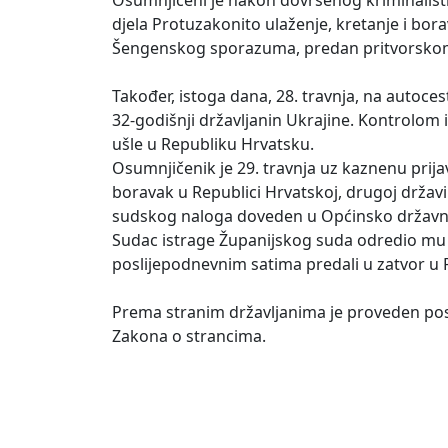
djela Protuzakonito ulaženje, kretanje i borav
Šengenskog sporazuma, predan pritvorskom
Također, istoga dana, 28. travnja, na autoce
32-godišnji državljanin Ukrajine. Kontrolom
ušle u Republiku Hrvatsku.
Osumnjičenik je 29. travnja uz kaznenu prij
boravak u Republici Hrvatskoj, drugoj državi
sudskog naloga doveden u Općinsko državn
Sudac istrage Županijskog suda odredio mu je
poslijepodnevnim satima predali u zatvor u 
Prema stranim državljanima je proveden po
Zakona o strancima.