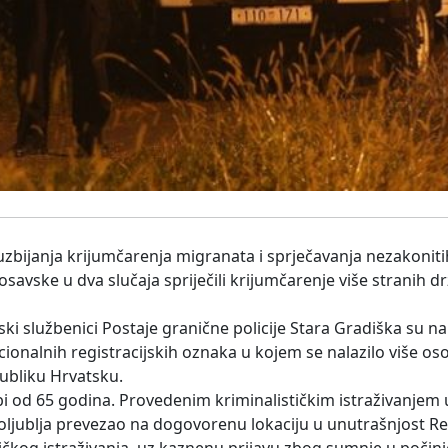
suzbijanja krijumčarenja migranata i sprječavanja nezakoniti
vske u dva slučaja spriječili krijumčarenje više stranih dr
ski službenici Postaje granične policije Stara Gradiška su n
cionalnih registracijskih oznaka u kojem se nalazilo više oso
ubliku Hrvatsku.
obi od 65 godina. Provedenim kriminalističkim istraživanjem 
oljublja prevezao na dogovorenu lokaciju u unutrašnjost R
ičkog istraživanja, uz kaznenu prijavu zbog sumnje u počin