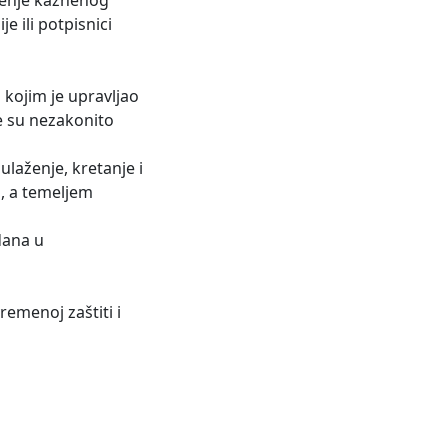
e ili potpisnici
 kojim je upravljao
e su nezakonito
laženje, kretanje i
a, a temeljem
dana u
menoj zaštiti i