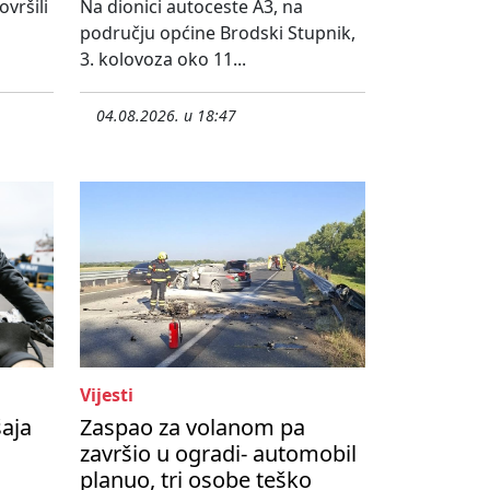
vršili
Na dionici autoceste A3, na
području općine Brodski Stupnik,
3. kolovoza oko 11...
04.08.2026. u 18:47
Vijesti
šaja
Zaspao za volanom pa
završio u ogradi- automobil
planuo, tri osobe teško