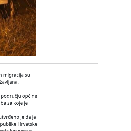
h migracija su
žavljana.
a području općine
ba za koje je
utvrđeno je da je
epublike Hrvatske.
jenje kaznenog